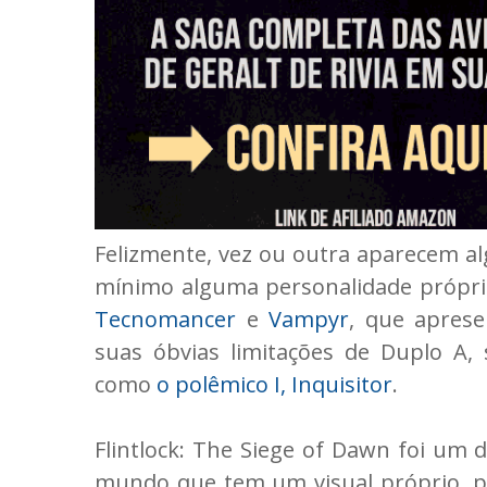
Felizmente, vez ou outra aparecem a
mínimo alguma personalidade própri
Tecnomancer
e
Vampyr
, que apres
suas óbvias limitações de Duplo A, 
como
o polêmico I, Inquisitor
.
Flintlock: The Siege of Dawn foi um
mundo que tem um visual próprio, 