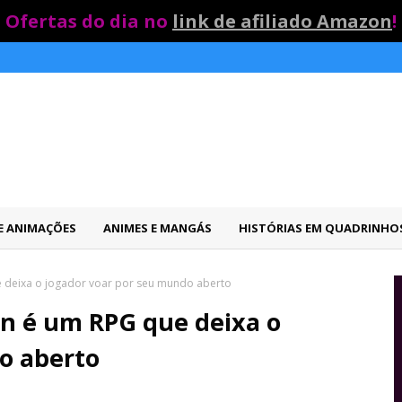
Ofertas do dia no
link de afiliado Amazon
!
 E ANIMAÇÕES
ANIMES E MANGÁS
HISTÓRIAS EM QUADRINHO
ue deixa o jogador voar por seu mundo aberto
wn é um RPG que deixa o
o aberto