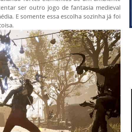
entar ser outro jogo de fantasia medieval
édia. E somente essa escolha sozinha já foi
coisa.