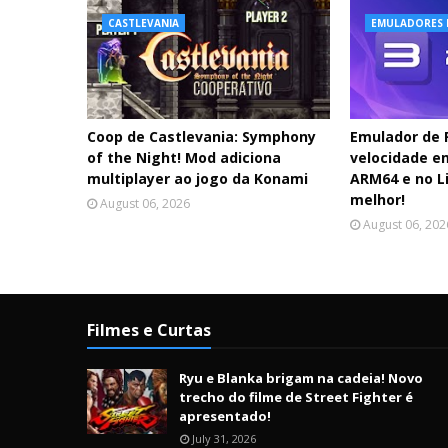
CASTLEVANIA
EMULADORES 
Coop de Castlevania: Symphony
Emulador de
of the Night! Mod adiciona
velocidade e
multiplayer ao jogo da Konami
ARM64 e no Li
melhor!
August 06, 2026
August 06, 202
Filmes e Curtas
Ryu e Blanka brigam na cadeia! Novo
trecho do filme de Street Fighter é
apresentado!
July 31, 2026