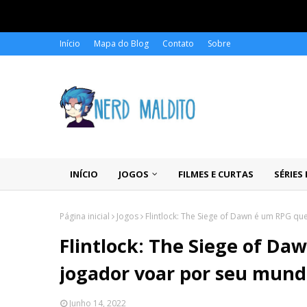
Início
Mapa do Blog
Contato
Sobre
INÍCIO
JOGOS
FILMES E CURTAS
SÉRIES
Página inicial
Jogos
Flintlock: The Siege of Dawn é um RPG q
Flintlock: The Siege of Da
jogador voar por seu mund
Junho 14, 2022