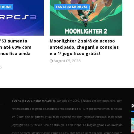
E ROMS
FANTASIA MEDIEVAL
 PS3 aumenta
Moonlighter 2 sairá do acesso
m até 60% com
antecipado, chegará a consoles
nux fica ainda
e o 1º jogo ficou grátis!
August 05, 2026
6
SOBRE O BLOG NERD MALDITO:
Lançado em 2007, é focado em conteúdo nerd, com
P
reviews e dicas de games e assuntos relacionados a cultura pop como filmes, séries de
TV. É um site de games atualizado diariamente com notícias variadas, indo desde
jogos grátis a tutoriais. Usa o estilo mais tradicional de blog de games, ao invés do
estilo de portal de notícias de games e assuntos geek e nerd em geral como o Jovem