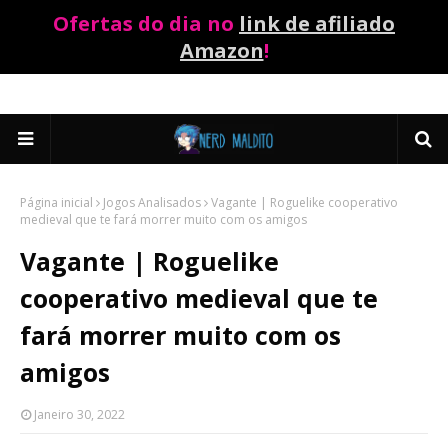
Ofertas do dia no
link de afiliado
Amazon
!
Página inicial
Jogos Analisados
Vagante | Roguelike cooperativo
medieval que te fará morrer muito com os amigos
Vagante | Roguelike
cooperativo medieval que te
fará morrer muito com os
amigos
Janeiro 30, 2022