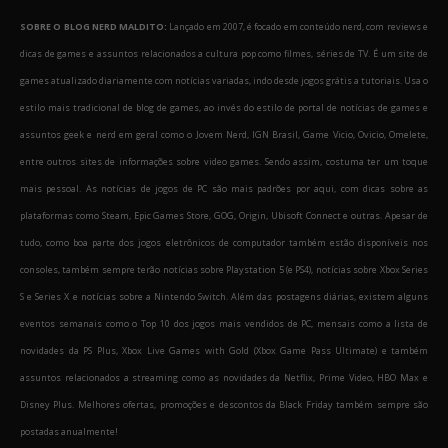
SOBRE O BLOG NERD MALDITO:
Lançado em 2007, é focado em conteúdo nerd, com reviews e
dicas de games e assuntos relacionados a cultura pop como filmes, séries de TV. É um site de
games atualizado diariamente com notícias variadas, indo desde jogos grátis a tutoriais. Usa o
estilo mais tradicional de blog de games, ao invés do estilo de portal de notícias de games e
assuntos geek e nerd em geral como o Jovem Nerd, IGN Brasil, Game Vicio, Ovicio, Omelete,
entre outros sites de informações sobre video games. Sendo assim, costuma ter um toque
mais pessoal. As notícias de jogos de PC são mais padrões por aqui, com dicas sobre as
plataformas como Steam, Epic Games Store, GOG, Origin, Ubisoft Connect e outras. Apesar de
tudo, como boa parte dos jogos eletrônicos de computador também estão disponíveis nos
consoles, também sempre terão notícias sobre Playstation 5 (e PS4), notícias sobre Xbox Series
S e Series X e notícias sobre a Nintendo Switch. Além das postagens diárias, existem alguns
eventos semanais como o Top 10 dos jogos mais vendidos de PC, mensais como a lista de
novidades da PS Plus, Xbox Live Games with Gold (Xbox Game Pass Ultimate) e também
assuntos relacionados a streaming como as novidades da Netflix, Prime Video, HBO Max e
Disney Plus. Melhores ofertas, promoções e descontos da Black Friday também sempre são
postadas anualmente!