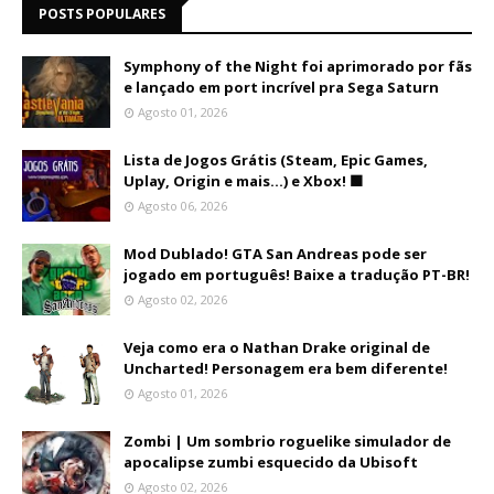
POSTS POPULARES
Symphony of the Night foi aprimorado por fãs
e lançado em port incrível pra Sega Saturn
Agosto 01, 2026
Lista de Jogos Grátis (Steam, Epic Games,
Uplay, Origin e mais...) e Xbox! 🟩
Agosto 06, 2026
Mod Dublado! GTA San Andreas pode ser
jogado em português! Baixe a tradução PT-BR!
Agosto 02, 2026
Veja como era o Nathan Drake original de
Uncharted! Personagem era bem diferente!
Agosto 01, 2026
Zombi | Um sombrio roguelike simulador de
apocalipse zumbi esquecido da Ubisoft
Agosto 02, 2026