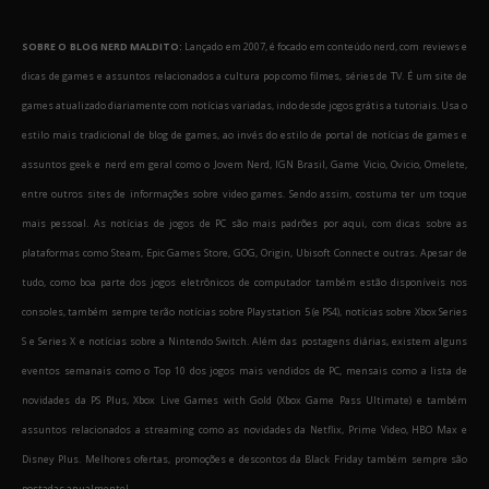
SOBRE O BLOG NERD MALDITO:
Lançado em 2007, é focado em conteúdo nerd, com reviews e
dicas de games e assuntos relacionados a cultura pop como filmes, séries de TV. É um site de
games atualizado diariamente com notícias variadas, indo desde jogos grátis a tutoriais. Usa o
estilo mais tradicional de blog de games, ao invés do estilo de portal de notícias de games e
assuntos geek e nerd em geral como o Jovem Nerd, IGN Brasil, Game Vicio, Ovicio, Omelete,
entre outros sites de informações sobre video games. Sendo assim, costuma ter um toque
mais pessoal. As notícias de jogos de PC são mais padrões por aqui, com dicas sobre as
plataformas como Steam, Epic Games Store, GOG, Origin, Ubisoft Connect e outras. Apesar de
tudo, como boa parte dos jogos eletrônicos de computador também estão disponíveis nos
consoles, também sempre terão notícias sobre Playstation 5 (e PS4), notícias sobre Xbox Series
S e Series X e notícias sobre a Nintendo Switch. Além das postagens diárias, existem alguns
eventos semanais como o Top 10 dos jogos mais vendidos de PC, mensais como a lista de
novidades da PS Plus, Xbox Live Games with Gold (Xbox Game Pass Ultimate) e também
assuntos relacionados a streaming como as novidades da Netflix, Prime Video, HBO Max e
Disney Plus. Melhores ofertas, promoções e descontos da Black Friday também sempre são
postadas anualmente!