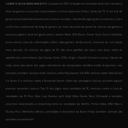
SOBRE O BLOG NERD MALDITO:
Lançado em 2007, é focado em conteúdo nerd, com reviews e
dicas de games e assuntos relacionados a cultura pop como filmes, séries de TV. É um site de
games atualizado diariamente com notícias variadas, indo desde jogos grátis a tutoriais. Usa o
estilo mais tradicional de blog de games, ao invés do estilo de portal de notícias de games e
assuntos geek e nerd em geral como o Jovem Nerd, IGN Brasil, Game Vicio, Ovicio, Omelete,
entre outros sites de informações sobre video games. Sendo assim, costuma ter um toque
mais pessoal. As notícias de jogos de PC são mais padrões por aqui, com dicas sobre as
plataformas como Steam, Epic Games Store, GOG, Origin, Ubisoft Connect e outras. Apesar de
tudo, como boa parte dos jogos eletrônicos de computador também estão disponíveis nos
consoles, também sempre terão notícias sobre Playstation 5 (e PS4), notícias sobre Xbox Series
S e Series X e notícias sobre a Nintendo Switch. Além das postagens diárias, existem alguns
eventos semanais como o Top 10 dos jogos mais vendidos de PC, mensais como a lista de
novidades da PS Plus, Xbox Live Games with Gold (Xbox Game Pass Ultimate) e também
assuntos relacionados a streaming como as novidades da Netflix, Prime Video, HBO Max e
Disney Plus. Melhores ofertas, promoções e descontos da Black Friday também sempre são
postadas anualmente!