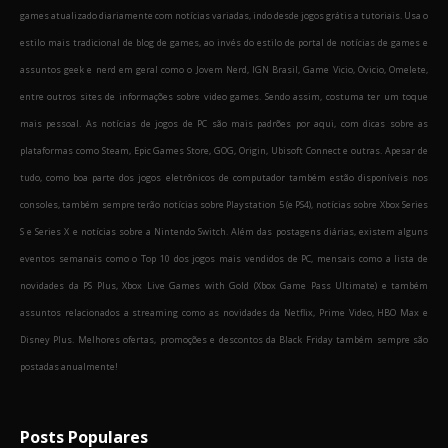
games atualizado diariamente com notícias variadas, indo desde jogos grátis a tutoriais. Usa o
estilo mais tradicional de blog de games, ao invés do estilo de portal de notícias de games e
assuntos geek e nerd em geral como o Jovem Nerd, IGN Brasil, Game Vicio, Ovicio, Omelete,
entre outros sites de informações sobre video games. Sendo assim, costuma ter um toque
mais pessoal. As notícias de jogos de PC são mais padrões por aqui, com dicas sobre as
plataformas como Steam, Epic Games Store, GOG, Origin, Ubisoft Connect e outras. Apesar de
tudo, como boa parte dos jogos eletrônicos de computador também estão disponíveis nos
consoles, também sempre terão notícias sobre Playstation 5 (e PS4), notícias sobre Xbox Series
S e Series X e notícias sobre a Nintendo Switch. Além das postagens diárias, existem alguns
eventos semanais como o Top 10 dos jogos mais vendidos de PC, mensais como a lista de
novidades da PS Plus, Xbox Live Games with Gold (Xbox Game Pass Ultimate) e também
assuntos relacionados a streaming como as novidades da Netflix, Prime Video, HBO Max e
Disney Plus. Melhores ofertas, promoções e descontos da Black Friday também sempre são
postadas anualmente!
Posts Populares