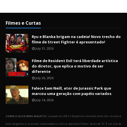
Filmes e Curtas
Ryu e Blanka brigam na cadeia! Novo trecho do
filme de Street Fighter é apresentado!
July 31, 2026
Filme de Resident Evil terá liberdade artística
do diretor, que eplica o motivo de ser
diferente
July 26, 2026
Falece Sam Neill, ator de Jurassic Park que
marcou uma geração com papéis variados
July 14, 2026
SOBRE O BLOG NERD MALDITO:
Lançado em 2007, é focado em conteúdo nerd, com reviews e
dicas de games e assuntos relacionados a cultura pop como filmes, séries de TV. É um site de