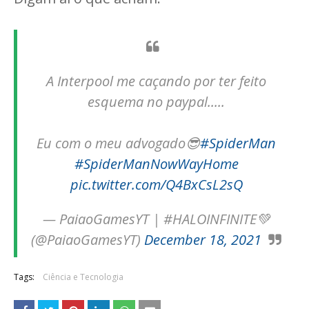
A Interpool me caçando por ter feito
esquema no paypal.....
Eu com o meu advogado😎
#SpiderMan
#SpiderManNowWayHome
pic.twitter.com/Q4BxCsL2sQ
— PaiaoGamesYT | #HALOINFINITE💚
(@PaiaoGamesYT)
December 18, 2021
Tags:
Ciência e Tecnologia