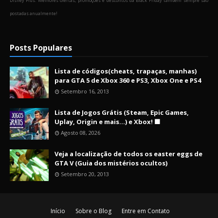
Disney Plus. Melhores ofertas, promoções e descontos da Black Friday também sempre são
postadas anualmente!
Posts Populares
Lista de códigos(cheats, trapaças, manhas)
para GTA 5 de Xbox 360 e PS3, Xbox One e PS4
Setembro 16, 2013
Lista de Jogos Grátis (Steam, Epic Games,
Uplay, Origin e mais...) e Xbox! 🟩
Agosto 08, 2026
Veja a localização de todos os easter eggs de
GTA V (Guia dos mistérios ocultos)
Setembro 20, 2013
Início
Sobre o Blog
Entre em Contato