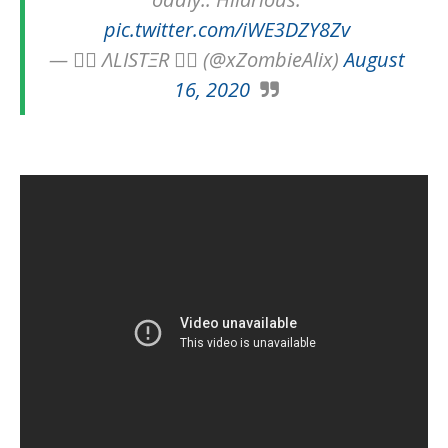
pic.twitter.com/iWE3DZY8Zv
— 🏳️‍🌈 ΛLISTΞR 🏳️‍🌈 (@xZombieAlix)
August
16, 2020