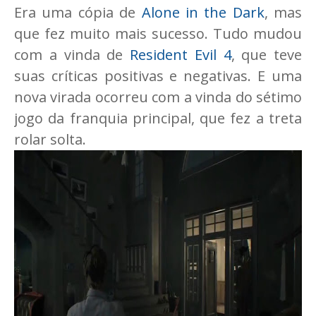
Era uma cópia de
Alone in the Dark
, mas
que fez muito mais sucesso. Tudo mudou
com a vinda de
Resident Evil 4
, que teve
suas críticas positivas e negativas. E uma
nova virada ocorreu com a vinda do sétimo
jogo da franquia principal, que fez a treta
rolar solta.