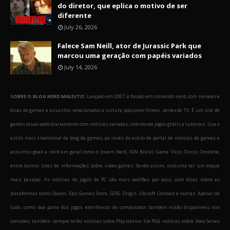
do diretor, que eplica o motivo de ser
diferente
July 26, 2026
Falece Sam Neill, ator de Jurassic Park que
marcou uma geração com papéis variados
July 14, 2026
SOBRE O BLOG NERD MALDITO:
Lançado em 2007, é focado em conteúdo nerd, com reviews e
dicas de games e assuntos relacionados a cultura pop como filmes, séries de TV. É um site de
games atualizado diariamente com notícias variadas, indo desde jogos grátis a tutoriais. Usa o
estilo mais tradicional de blog de games, ao invés do estilo de portal de notícias de games e
assuntos geek e nerd em geral como o Jovem Nerd, IGN Brasil, Game Vicio, Ovicio, Omelete,
entre outros sites de informações sobre video games. Sendo assim, costuma ter um toque
mais pessoal. As notícias de jogos de PC são mais padrões por aqui, com dicas sobre as
plataformas como Steam, Epic Games Store, GOG, Origin, Ubisoft Connect e outras. Apesar de
tudo, como boa parte dos jogos eletrônicos de computador também estão disponíveis nos
consoles, também sempre terão notícias sobre Playstation 5 (e PS4), notícias sobre Xbox Series