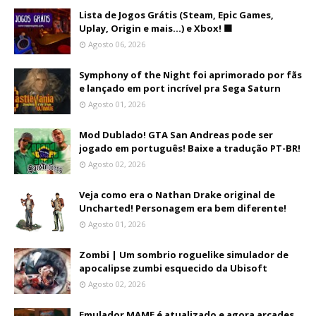
Lista de Jogos Grátis (Steam, Epic Games,
Uplay, Origin e mais...) e Xbox! 🟩
Agosto 06, 2026
Symphony of the Night foi aprimorado por fãs
e lançado em port incrível pra Sega Saturn
Agosto 01, 2026
Mod Dublado! GTA San Andreas pode ser
jogado em português! Baixe a tradução PT-BR!
Agosto 02, 2026
Veja como era o Nathan Drake original de
Uncharted! Personagem era bem diferente!
Agosto 01, 2026
Zombi | Um sombrio roguelike simulador de
apocalipse zumbi esquecido da Ubisoft
Agosto 02, 2026
Emulador MAME é atualizado e agora arcades