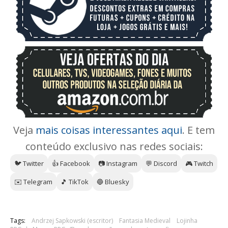
Veja
mais coisas interessantes aqui
. E tem
conteúdo exclusivo nas redes sociais:
🐦 Twitter
👍 Facebook
📷 Instagram
💬 Discord
🎮 Twitch
✉️ Telegram
🎵 TikTok
🔵 Bluesky
Tags:
Andrzej Sapkowski (escritor)
Fantasia Medieval
Lojinha