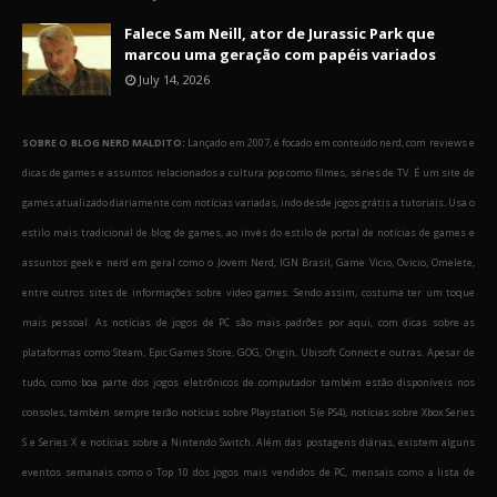
Falece Sam Neill, ator de Jurassic Park que
marcou uma geração com papéis variados
July 14, 2026
SOBRE O BLOG NERD MALDITO:
Lançado em 2007, é focado em conteúdo nerd, com reviews e
dicas de games e assuntos relacionados a cultura pop como filmes, séries de TV. É um site de
games atualizado diariamente com notícias variadas, indo desde jogos grátis a tutoriais. Usa o
estilo mais tradicional de blog de games, ao invés do estilo de portal de notícias de games e
assuntos geek e nerd em geral como o Jovem Nerd, IGN Brasil, Game Vicio, Ovicio, Omelete,
entre outros sites de informações sobre video games. Sendo assim, costuma ter um toque
mais pessoal. As notícias de jogos de PC são mais padrões por aqui, com dicas sobre as
plataformas como Steam, Epic Games Store, GOG, Origin, Ubisoft Connect e outras. Apesar de
tudo, como boa parte dos jogos eletrônicos de computador também estão disponíveis nos
consoles, também sempre terão notícias sobre Playstation 5 (e PS4), notícias sobre Xbox Series
S e Series X e notícias sobre a Nintendo Switch. Além das postagens diárias, existem alguns
eventos semanais como o Top 10 dos jogos mais vendidos de PC, mensais como a lista de