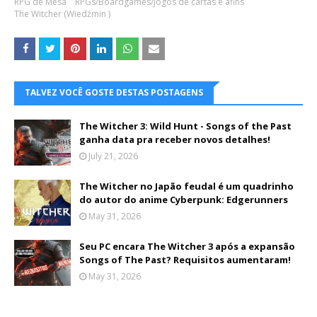
RPG de Mesa
RPGs/Boardgames/Jogos de cartas e afins
The Witcher (Wiedźmin )
TALVEZ VOCÊ GOSTE DESTAS POSTAGENS
The Witcher 3: Wild Hunt - Songs of the Past
ganha data pra receber novos detalhes!
July 21, 2026
The Witcher no Japão feudal é um quadrinho
do autor do anime Cyberpunk: Edgerunners
May 31, 2026
Seu PC encara The Witcher 3 após a expansão
Songs of The Past? Requisitos aumentaram!
May 31, 2026