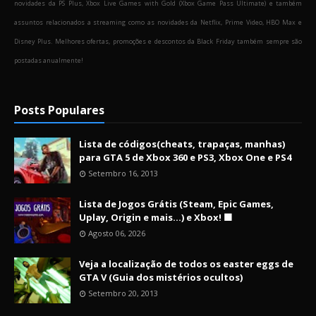
novidades da PS Plus, Xbox Live Games with Gold (Xbox Game Pass Ultimate) e também
assuntos relacionados a streaming como as novidades da Netflix, Prime Video, HBO Max e
Disney Plus. Melhores ofertas, promoções e descontos da Black Friday também sempre são
postadas anualmente!
Posts Populares
Lista de códigos(cheats, trapaças, manhas)
para GTA 5 de Xbox 360 e PS3, Xbox One e PS4
Setembro 16, 2013
Lista de Jogos Grátis (Steam, Epic Games,
Uplay, Origin e mais...) e Xbox! 🟩
Agosto 06, 2026
Veja a localização de todos os easter eggs de
GTA V (Guia dos mistérios ocultos)
Setembro 20, 2013