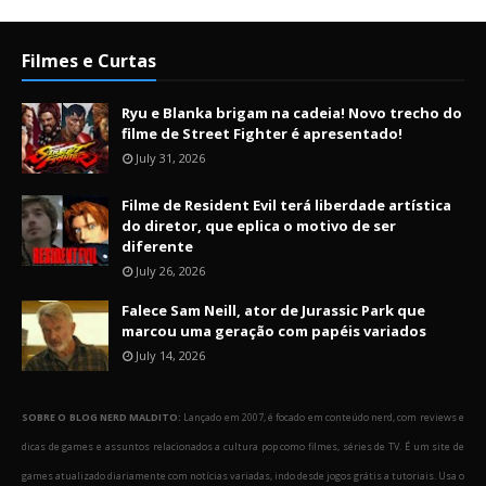
Filmes e Curtas
Ryu e Blanka brigam na cadeia! Novo trecho do
filme de Street Fighter é apresentado!
July 31, 2026
Filme de Resident Evil terá liberdade artística
do diretor, que eplica o motivo de ser
diferente
July 26, 2026
Falece Sam Neill, ator de Jurassic Park que
marcou uma geração com papéis variados
July 14, 2026
SOBRE O BLOG NERD MALDITO:
Lançado em 2007, é focado em conteúdo nerd, com reviews e
dicas de games e assuntos relacionados a cultura pop como filmes, séries de TV. É um site de
games atualizado diariamente com notícias variadas, indo desde jogos grátis a tutoriais. Usa o