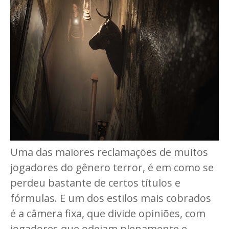
Uma das maiores reclamações de muitos
jogadores do gênero terror, é em como se
perdeu bastante de certos títulos e
fórmulas. E um dos estilos mais cobrados
é a câmera fixa, que divide opiniões, com
jogadores que odeiam plenamente e