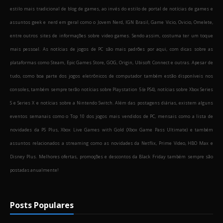
estilo mais tradicional de blog de games, ao invés do estilo de portal de notícias de games e
assuntos geek e nerd em geral como o Jovem Nerd, IGN Brasil, Game Vicio, Ovicio, Omelete,
entre outros sites de informações sobre video games. Sendo assim, costuma ter um toque
mais pessoal. As notícias de jogos de PC são mais padrões por aqui, com dicas sobre as
plataformas como Steam, Epic Games Store, GOG, Origin, Ubisoft Connect e outras. Apesar de
tudo, como boa parte dos jogos eletrônicos de computador também estão disponíveis nos
consoles, também sempre terão notícias sobre Playstation 5 (e PS4), notícias sobre Xbox Series
S e Series X e notícias sobre a Nintendo Switch. Além das postagens diárias, existem alguns
eventos semanais como o Top 10 dos jogos mais vendidos de PC, mensais como a lista de
novidades da PS Plus, Xbox Live Games with Gold (Xbox Game Pass Ultimate) e também
assuntos relacionados a streaming como as novidades da Netflix, Prime Video, HBO Max e
Disney Plus. Melhores ofertas, promoções e descontos da Black Friday também sempre são
postadas anualmente!
Posts Populares