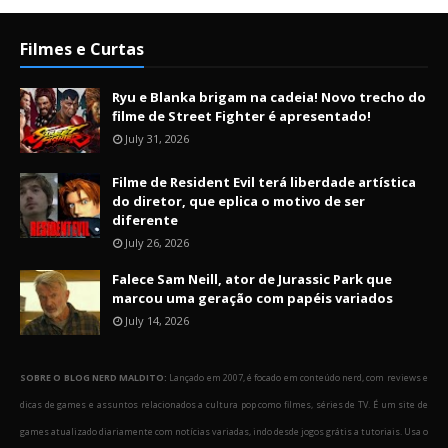
Filmes e Curtas
Ryu e Blanka brigam na cadeia! Novo trecho do
filme de Street Fighter é apresentado!
July 31, 2026
Filme de Resident Evil terá liberdade artística
do diretor, que eplica o motivo de ser
diferente
July 26, 2026
Falece Sam Neill, ator de Jurassic Park que
marcou uma geração com papéis variados
July 14, 2026
SOBRE O BLOG NERD MALDITO:
Lançado em 2007, é focado em conteúdo nerd, com reviews e
dicas de games e assuntos relacionados a cultura pop como filmes, séries de TV. É um site de
games atualizado diariamente com notícias variadas, indo desde jogos grátis a tutoriais. Usa o