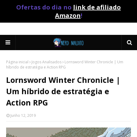
Ofertas do dia no
link de afiliado
Amazon
!
Página inicial
Jogos Analisados
Lornsword Winter Chronicle | Um
híbrido de estratégia e Action RPG
Lornsword Winter Chronicle |
Um híbrido de estratégia e
Action RPG
Junho 12, 2019