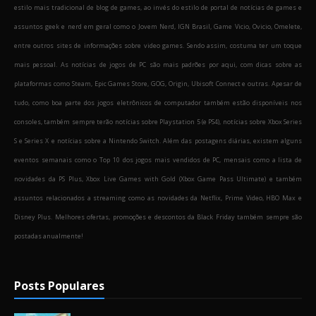
estilo mais tradicional de blog de games, ao invés do estilo de portal de notícias de games e
assuntos geek e nerd em geral como o Jovem Nerd, IGN Brasil, Game Vicio, Ovicio, Omelete,
entre outros sites de informações sobre video games. Sendo assim, costuma ter um toque
mais pessoal. As notícias de jogos de PC são mais padrões por aqui, com dicas sobre as
plataformas como Steam, Epic Games Store, GOG, Origin, Ubisoft Connect e outras. Apesar de
tudo, como boa parte dos jogos eletrônicos de computador também estão disponíveis nos
consoles, também sempre terão notícias sobre Playstation 5 (e PS4), notícias sobre Xbox Series
S e Series X e notícias sobre a Nintendo Switch. Além das postagens diárias, existem alguns
eventos semanais como o Top 10 dos jogos mais vendidos de PC, mensais como a lista de
novidades da PS Plus, Xbox Live Games with Gold (Xbox Game Pass Ultimate) e também
assuntos relacionados a streaming como as novidades da Netflix, Prime Video, HBO Max e
Disney Plus. Melhores ofertas, promoções e descontos da Black Friday também sempre são
postadas anualmente!
Posts Populares