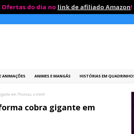
Ofertas do dia no
link de afiliado Amazon
!
 E ANIMAÇÕES
ANIMES E MANGÁS
HISTÓRIAS EM QUADRINHO
igante em Thomas, o trem!
sforma cobra gigante em