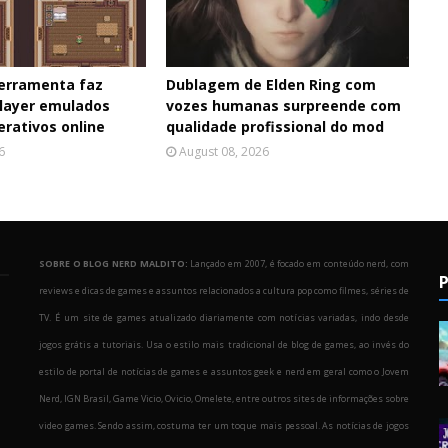
erramenta faz
Dublagem de Elden Ring com
player emulados
vozes humanas surpreende com
erativos online
qualidade profissional do mod
6
August 08, 2026
SOBRE O BLOG NERD MALDITO:
Lançado em 2007, é focado em conteúdo nerd, com
P
reviews e dicas de games e assuntos relacionados a cultura pop como filmes, séries de
TV. É um site de games atualizado diariamente com notícias variadas, indo desde
jogos grátis a tutoriais. Usa o estilo mais tradicional de blog de games, ao invés do
estilo de portal de notícias de games e assuntos geek e nerd em geral como o Jovem
Nerd, IGN Brasil, Game Vicio, Ovicio, Omelete, entre outros sites de informações sobre
o
video games. Sendo assim, costuma ter um toque mais pessoal. As notícias de jogos