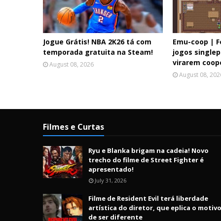
Jogue Grátis! NBA 2K26 tá com
Emu-coop | F
temporada gratuita na Steam!
jogos single
virarem coop
August 08, 2026
August 08, 202
Filmes e Curtas
Ryu e Blanka brigam na cadeia! Novo
trecho do filme de Street Fighter é
apresentado!
July 31, 2026
Filme de Resident Evil terá liberdade
artística do diretor, que eplica o motiv
de ser diferente