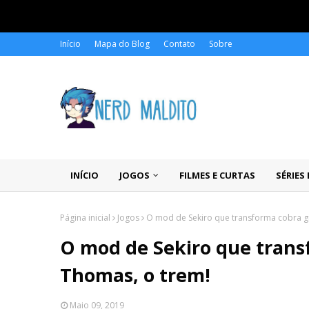
Início
Mapa do Blog
Contato
Sobre
INÍCIO
JOGOS
FILMES E CURTAS
SÉRIES
Página inicial
Jogos
O mod de Sekiro que transforma cobra g
O mod de Sekiro que tran
Thomas, o trem!
Maio 09, 2019