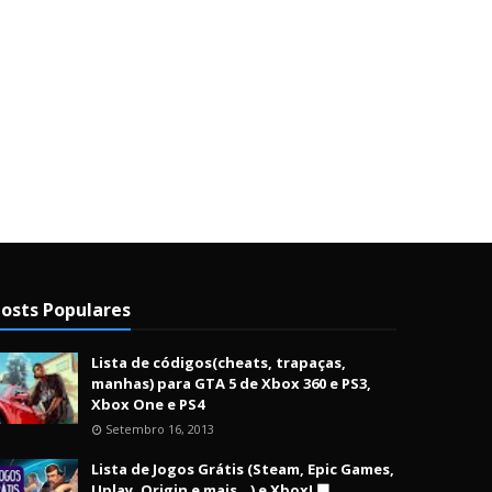
osts Populares
Lista de códigos(cheats, trapaças,
manhas) para GTA 5 de Xbox 360 e PS3,
Xbox One e PS4
Setembro 16, 2013
Lista de Jogos Grátis (Steam, Epic Games,
Uplay, Origin e mais...) e Xbox! 🟩