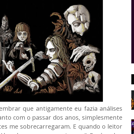
lembrar que antigamente eu fazia análises
tanto com o passar dos anos, simplesmente
tes me sobrecarregaram. E quando o leitor