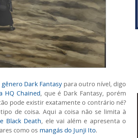
o
gênero Dark Fantasy
para outro nível, digo
a HQ Chained
, que é Dark Fantasy, porém
o pode existir exatamente o contrário né?
po de coisa. Aqui a coisa não se limita à
e Black Death
, ele vai além e apresenta o
gares como os
mangás do Junji Ito
.