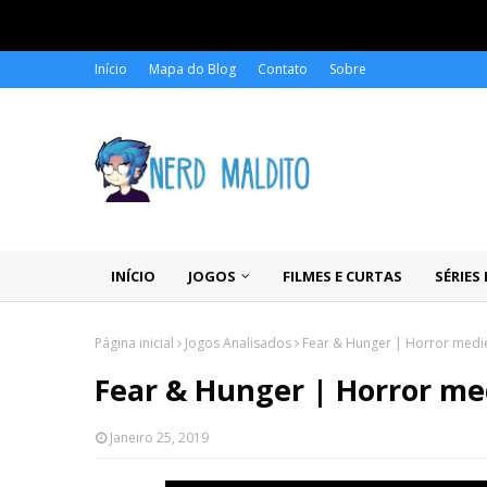
Início
Mapa do Blog
Contato
Sobre
INÍCIO
JOGOS
FILMES E CURTAS
SÉRIES
Página inicial
Jogos Analisados
Fear & Hunger | Horror medi
Fear & Hunger | Horror me
Janeiro 25, 2019