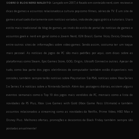
SOBRE O BLOG NERD MALDITO:
Lançado em 2007, é focado em conteúdo nerd, com reviews e
dicas de games e assuntos relacionados a cultura pop como filmes, séries de TV. É um site de
games atualizado diariamente com notícias variadas, indo desde jogos grátis a tutoriais. Usa o
estilo mais tradicional de blog de games, ao invés do estilo de portal de notícias de games e
assuntos geek e nerd em geral como o Jovem Nerd, IGN Brasil, Game Vicio, Ovicio, Omelete,
entre outros sites de informações sobre video games. Sendo assim, costuma ter um toque
mais pessoal. As notícias de jogos de PC são mais padrões por aqui, com dicas sobre as
plataformas como Steam, Epic Games Store, GOG, Origin, Ubisoft Connect e outras. Apesar de
tudo, como boa parte dos jogos eletrônicos de computador também estão disponíveis nos
consoles, também sempre terão notícias sobre Playstation 5 (e PS4), notícias sobre Xbox Series
S e Series X e notícias sobre a Nintendo Switch. Além das postagens diárias, existem alguns
eventos semanais como o Top 10 dos jogos mais vendidos de PC, mensais como a lista de
novidades da PS Plus, Xbox Live Games with Gold (Xbox Game Pass Ultimate) e também
assuntos relacionados a streaming como as novidades da Netflix, Prime Video, HBO Max e
Disney Plus. Melhores ofertas, promoções e descontos da Black Friday também sempre são
postadas anualmente!