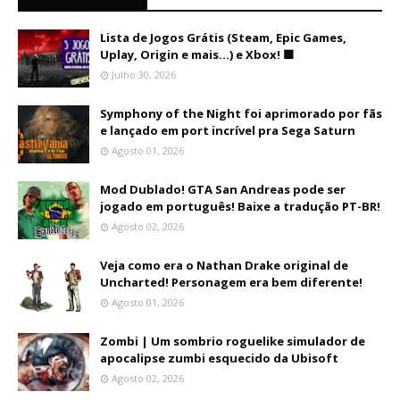
Lista de Jogos Grátis (Steam, Epic Games,
Uplay, Origin e mais...) e Xbox! 🟩
Julho 30, 2026
Symphony of the Night foi aprimorado por fãs
e lançado em port incrível pra Sega Saturn
Agosto 01, 2026
Mod Dublado! GTA San Andreas pode ser
jogado em português! Baixe a tradução PT-BR!
Agosto 02, 2026
Veja como era o Nathan Drake original de
Uncharted! Personagem era bem diferente!
Agosto 01, 2026
Zombi | Um sombrio roguelike simulador de
apocalipse zumbi esquecido da Ubisoft
Agosto 02, 2026