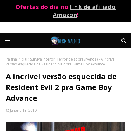
Ofertas do dia no
link de afiliado
Amazon
!
Página inicial
Survival horror (Terror de sobrevivência)
A incrível
versão esquecida de Resident Evil 2 pra Game Boy Advance
A incrível versão esquecida de
Resident Evil 2 pra Game Boy
Advance
Janeiro 13, 2019