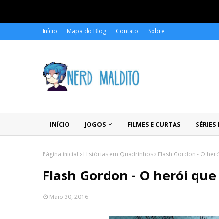
Início
Mapa do Blog
Contato
Sobre
INÍCIO
JOGOS
FILMES E CURTAS
SÉRIES
Página inicial
Histórias em Quadrinhos
Flash Gordon - O her
Flash Gordon - O herói que
Maio 30, 2016