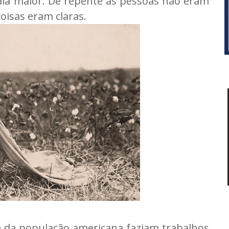
 dia maior. De repente as pessoas não eram
oisas eram claras.
e da população americana faziam trabalhos