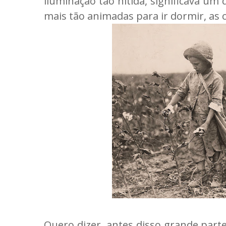
iluminação tão nítida, significava um
mais tão animadas para ir dormir, as c
Quero dizer, antes disso grande part