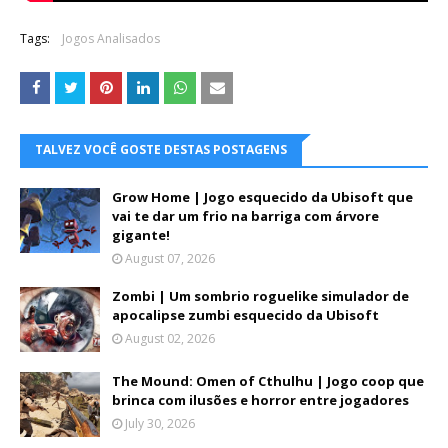
Tags:
Jogos Analisados
TALVEZ VOCÊ GOSTE DESTAS POSTAGENS
Grow Home | Jogo esquecido da Ubisoft que
vai te dar um frio na barriga com árvore
gigante!
August 07, 2026
Zombi | Um sombrio roguelike simulador de
apocalipse zumbi esquecido da Ubisoft
August 02, 2026
The Mound: Omen of Cthulhu | Jogo coop que
brinca com ilusões e horror entre jogadores
July 30, 2026