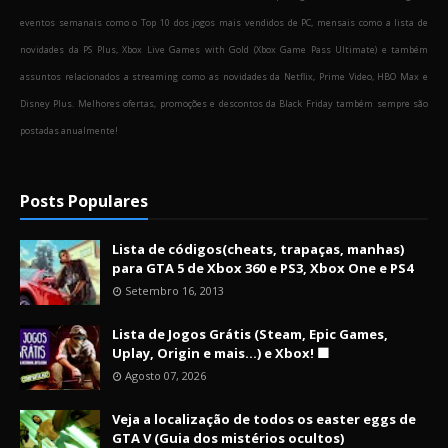
eventos semanais como o Top 10 dos jogos mais vendidos de PC, mensais como a lista de
novidades da PS Plus, Xbox Live Games with Gold (Xbox Game Pass Ultimate) e também
assuntos relacionados a streaming como as novidades da Netflix, Prime Video, HBO Max e
Disney Plus. Melhores ofertas, promoções e descontos da Black Friday também sempre são
postadas anualmente!
Posts Populares
Lista de códigos(cheats, trapaças, manhas)
para GTA 5 de Xbox 360 e PS3, Xbox One e PS4
Setembro 16, 2013
Lista de Jogos Grátis (Steam, Epic Games,
Uplay, Origin e mais...) e Xbox! 🟩
Agosto 07, 2026
Veja a localização de todos os easter eggs de
GTA V (Guia dos mistérios ocultos)