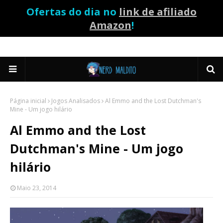
Ofertas do dia no
link de afiliado
Amazon
!
Página inicial
Jogos Analisados
Al Emmo and the Lost Dutchman's
Mine - Um jogo hilário
Al Emmo and the Lost
Dutchman's Mine - Um jogo
hilário
Maio 23, 2014