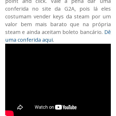
point and click. Vale a pena dar uma
conferida no site da G2A, pois lá eles
costumam vender keys da steam por um
valor bem mais barato que na própria
steam e ainda aceitam boleto bancário.
Dê
uma conferida aqui
.