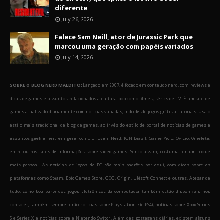
diferente
July 26, 2026
Falece Sam Neill, ator de Jurassic Park que
marcou uma geração com papéis variados
July 14, 2026
SOBRE O BLOG NERD MALDITO:
Lançado em 2007, é focado em conteúdo nerd, com reviews e
dicas de games e assuntos relacionados a cultura pop como filmes, séries de TV. É um site de
games atualizado diariamente com notícias variadas, indo desde jogos grátis a tutoriais. Usa o
estilo mais tradicional de blog de games, ao invés do estilo de portal de notícias de games e
assuntos geek e nerd em geral como o Jovem Nerd, IGN Brasil, Game Vicio, Ovicio, Omelete,
entre outros sites de informações sobre video games. Sendo assim, costuma ter um toque
mais pessoal. As notícias de jogos de PC são mais padrões por aqui, com dicas sobre as
plataformas como Steam, Epic Games Store, GOG, Origin, Ubisoft Connect e outras. Apesar de
tudo, como boa parte dos jogos eletrônicos de computador também estão disponíveis nos
consoles, também sempre terão notícias sobre Playstation 5 (e PS4), notícias sobre Xbox Series
S e Series X e notícias sobre a Nintendo Switch. Além das postagens diárias, existem alguns