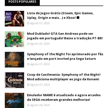
POSTS POPULARES
Lista de Jogos Grátis (Steam, Epic Games,
Uplay, Origin e mais...) e Xbox! 🟩
Agosto 07, 2026
Mod Dublado! GTA San Andreas pode ser
jogado em português! Baixe a tradução PT-BR!
Agosto 02, 2026
Symphony of the Night foi aprimorado por fãs
e lançado em port incrível pra Sega Saturn
Agosto 01, 2026
Coop de Castlevania: Symphony of the Night!
Mod adiciona multiplayer ao jogo da Konami
Agosto 07, 2026
Emulador MAME é atualizado e agora arcades
da SEGA receberam grandes melhorias!
Agosto 04, 2026