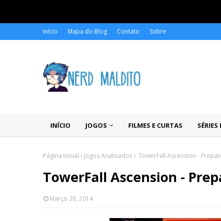
Início
Mapa do Blog
Contato
Sobre
INÍCIO
JOGOS
FILMES E CURTAS
SÉRIES
Página inicial
Jogos Analisados
TowerFall Ascension - Prepare
TowerFall Ascension - Prepa
Março 28, 2014