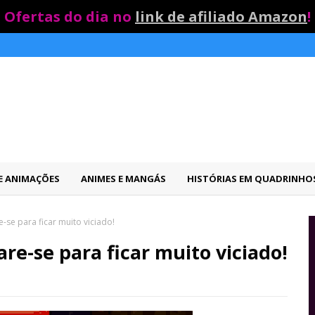
Ofertas do dia no
link de afiliado Amazon
!
 E ANIMAÇÕES
ANIMES E MANGÁS
HISTÓRIAS EM QUADRINHO
-se para ficar muito viciado!
re-se para ficar muito viciado!