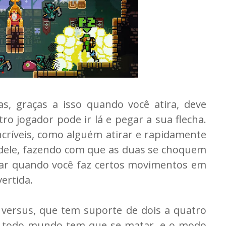
as, graças a isso quando você atira, deve
o jogador pode ir lá e pegar a sua flecha.
críveis, como alguém atirar e rapidamente
a dele, fazendo com que as duas se choquem
tar quando você faz certos movimentos em
vertida.
versus, que tem suporte de dois a quatro
e todo mundo tem que se matar, e o modo