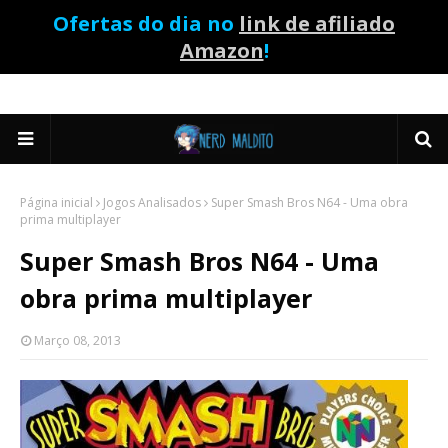
Ofertas do dia no
link de afiliado
Amazon
!
Página inicial
Jogos Analisados
Super Smash Bros N64 - Uma obra
prima multiplayer
Super Smash Bros N64 - Uma
obra prima multiplayer
Março 08, 2013