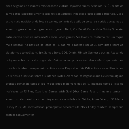
dicas de games e assuntos relacionados a cultura pop como filmes, séries de TV. É um site de
games atualizado diariamente com notícias variadas, indo desde jogos grátis a tutoriais. Usa o
estilo mais tradicional de blog de games, ao invés do estilo de portal de notícias de games e
assuntos geek e nerd em geral como o Jovem Nerd, IGN Brasil, Game Vicio, Ovicio, Omelete,
entre outros sites de informações sobre video games. Sendo assim, costuma ter um toque
mais pessoal. As notícias de jogos de PC são mais padrões por aqui, com dicas sobre as
plataformas como Steam, Epic Games Store, GOG, Origin, Ubisoft Connect e outras. Apesar de
tudo, como boa parte dos jogos eletrônicos de computador também estão disponíveis nos
consoles, também sempre terão notícias sobre Playstation 5 (e PS4), notícias sobre Xbox Series
S e Series X e notícias sobre a Nintendo Switch. Além das postagens diárias, existem alguns
eventos semanais como o Top 10 dos jogos mais vendidos de PC, mensais como a lista de
novidades da PS Plus, Xbox Live Games with Gold (Xbox Game Pass Ultimate) e também
assuntos relacionados a streaming como as novidades da Netflix, Prime Video, HBO Max e
Disney Plus. Melhores ofertas, promoções e descontos da Black Friday também sempre são
postadas anualmente!