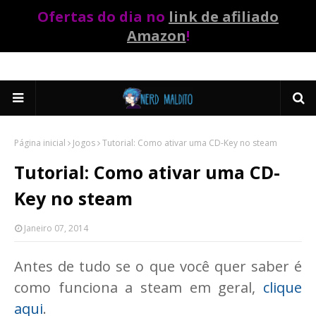
Ofertas do dia no
link de afiliado
Amazon
!
Página inicial
Jogos
Tutorial: Como ativar uma CD-Key no steam
Tutorial: Como ativar uma CD-
Key no steam
Janeiro 07, 2014
Antes de tudo se o que você quer saber é
como funciona a steam em geral,
clique
aqui
.