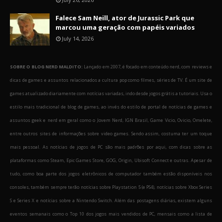
Falece Sam Neill, ator de Jurassic Park que
marcou uma geração com papéis variados
July 14, 2026
SOBRE O BLOG NERD MALDITO:
Lançado em 2007, é focado em conteúdo nerd, com reviews e
dicas de games e assuntos relacionados a cultura pop como filmes, séries de TV. É um site de
games atualizado diariamente com notícias variadas, indo desde jogos grátis a tutoriais. Usa o
estilo mais tradicional de blog de games, ao invés do estilo de portal de notícias de games e
assuntos geek e nerd em geral como o Jovem Nerd, IGN Brasil, Game Vicio, Ovicio, Omelete,
entre outros sites de informações sobre video games. Sendo assim, costuma ter um toque
mais pessoal. As notícias de jogos de PC são mais padrões por aqui, com dicas sobre as
plataformas como Steam, Epic Games Store, GOG, Origin, Ubisoft Connect e outras. Apesar de
tudo, como boa parte dos jogos eletrônicos de computador também estão disponíveis nos
consoles, também sempre terão notícias sobre Playstation 5 (e PS4), notícias sobre Xbox Series
S e Series X e notícias sobre a Nintendo Switch. Além das postagens diárias, existem alguns
eventos semanais como o Top 10 dos jogos mais vendidos de PC, mensais como a lista de