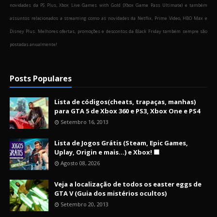
novidades da PS Plus, Xbox Live Games with Gold (Xbox Game Pass Ultimate) e também
assuntos relacionados a streaming como as novidades da Netflix, Prime Video, HBO Max e
Disney Plus. Melhores ofertas, promoções e descontos da Black Friday também sempre são
postadas anualmente!
Posts Populares
Lista de códigos(cheats, trapaças, manhas)
para GTA 5 de Xbox 360 e PS3, Xbox One e PS4
Setembro 16, 2013
Lista de Jogos Grátis (Steam, Epic Games,
Uplay, Origin e mais...) e Xbox! 🟩
Agosto 08, 2026
Veja a localização de todos os easter eggs de
GTA V (Guia dos mistérios ocultos)
Setembro 20, 2013