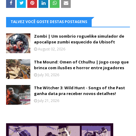
TALVEZ VOCÊ GOSTE DESTAS POSTAGENS
Zombi | Um sombrio roguelike simulador de
apocalipse zumbi esquecido da Ubisoft
August 02, 2026
The Mound: Omen of Cthulhu | Jogo coop que
brinca com ilusões e horror entre jogadores
July 30, 2026
The Witcher 3: Wild Hunt - Songs of the Past
ganha data pra receber novos detalhes!
July 21, 2026