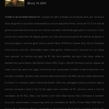
July 14, 2026
SOBRE O BLOG NERD MALDITO:
Lançado em 2007, é focado em conteúdo nerd, com reviews e
dicas de games e assuntos relacionados a cultura pop como filmes, séries de TV. É um site de
games atualizado diariamente com notícias variadas, indo desde jogos grátis a tutoriais. Usa o
estilo mais tradicional de blog de games, ao invés do estilo de portal de notícias de games e
assuntos geek e nerd em geral como o Jovem Nerd, IGN Brasil, Game Vicio, Ovicio, Omelete,
entre outros sites de informações sobre video games. Sendo assim, costuma ter um toque
mais pessoal. As notícias de jogos de PC são mais padrões por aqui, com dicas sobre as
plataformas como Steam, Epic Games Store, GOG, Origin, Ubisoft Connect e outras. Apesar de
tudo, como boa parte dos jogos eletrônicos de computador também estão disponíveis nos
consoles, também sempre terão notícias sobre Playstation 5 (e PS4), notícias sobre Xbox Series
S e Series X e notícias sobre a Nintendo Switch. Além das postagens diárias, existem alguns
eventos semanais como o Top 10 dos jogos mais vendidos de PC, mensais como a lista de
novidades da PS Plus, Xbox Live Games with Gold (Xbox Game Pass Ultimate) e também
assuntos relacionados a streaming como as novidades da Netflix, Prime Video, HBO Max e
Disney Plus. Melhores ofertas, promoções e descontos da Black Friday também sempre são