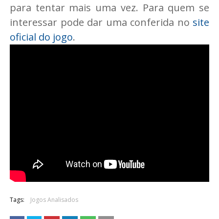
para tentar mais uma vez. Para quem se
interessar pode dar uma conferida no
site
oficial do jogo
.
Tags:
Jogos Analisados