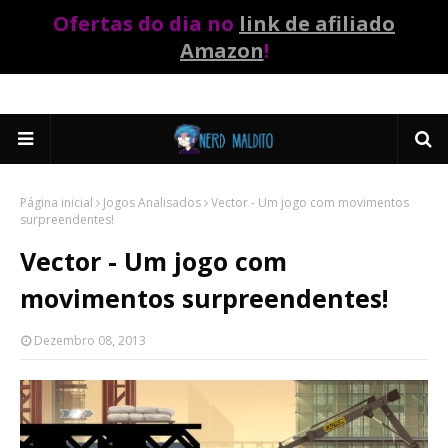
Ofertas do dia no
link de afiliado
Amazon
!
Página inicial
Jogos Analisados
Vector - Um jogo com movimentos
surpreendentes!
Vector - Um jogo com
movimentos surpreendentes!
Dezembro 08, 2013