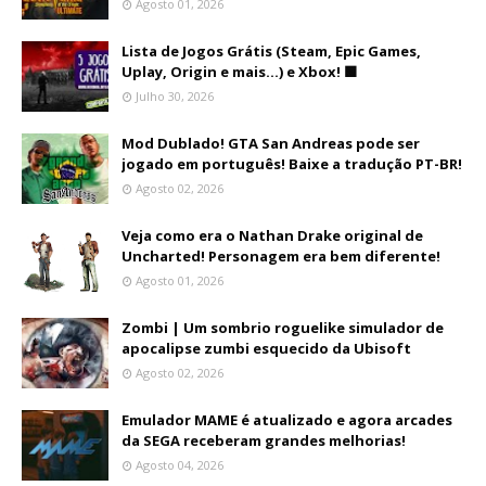
Agosto 01, 2026
Lista de Jogos Grátis (Steam, Epic Games,
Uplay, Origin e mais...) e Xbox! 🟩
Julho 30, 2026
Mod Dublado! GTA San Andreas pode ser
jogado em português! Baixe a tradução PT-BR!
Agosto 02, 2026
Veja como era o Nathan Drake original de
Uncharted! Personagem era bem diferente!
Agosto 01, 2026
Zombi | Um sombrio roguelike simulador de
apocalipse zumbi esquecido da Ubisoft
Agosto 02, 2026
Emulador MAME é atualizado e agora arcades
da SEGA receberam grandes melhorias!
Agosto 04, 2026