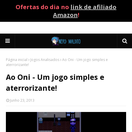
Ofertas do dia no
link de afiliado
Amazon
!
Página inicial
Jogos Analisados
Ao Oni - Um jogo simples e
aterrorizante!
Ao Oni - Um jogo simples e
aterrorizante!
Junho 23, 2013