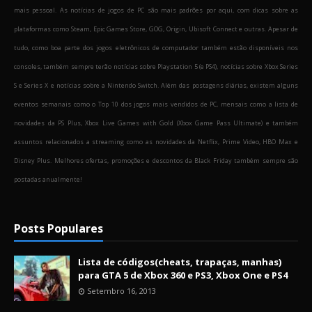
mais pessoal. As notícias de jogos de PC são mais padrões por aqui, com dicas sobre as
plataformas como Steam, Epic Games Store, GOG, Origin, Ubisoft Connect e outras. Apesar de
tudo, como boa parte dos jogos eletrônicos de computador também estão disponíveis nos
consoles, também sempre terão notícias sobre Playstation 5 (e PS4), notícias sobre Xbox Series
S e Series X e notícias sobre a Nintendo Switch. Além das postagens diárias, existem alguns
eventos semanais como o Top 10 dos jogos mais vendidos de PC, mensais como a lista de
novidades da PS Plus, Xbox Live Games with Gold (Xbox Game Pass Ultimate) e também
assuntos relacionados a streaming como as novidades da Netflix, Prime Video, HBO Max e
Disney Plus. Melhores ofertas, promoções e descontos da Black Friday também sempre são
postadas anualmente!
Posts Populares
Lista de códigos(cheats, trapaças, manhas)
para GTA 5 de Xbox 360 e PS3, Xbox One e PS4
Setembro 16, 2013