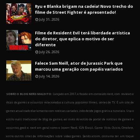
Ryu e Blanka brigam na cadeia! Novo trecho do
filme de Street Fighter é apresentado!
July 31, 2026
Filme de Resident Evil terá liberdade artística
do diretor, que eplica o motivo de ser
diferente
July 26, 2026
Falece Sam Neill, ator de Jurassic Park que
marcou uma geração com papéis variados
July 14, 2026
SOBRE O BLOG NERD MALDITO:
Lançado em 2007, é focado em conteúdo nerd, com reviews e
dicas de games e assuntos relacionados a cultura pop como filmes, séries de TV. É um site de
games atualizado diariamente com notícias variadas, indo desde jogos grátis a tutoriais. Usa o
estilo mais tradicional de blog de games, ao invés do estilo de portal de notícias de games e
assuntos geek e nerd em geral como o Jovem Nerd, IGN Brasil, Game Vicio, Ovicio, Omelete,
entre outros sites de informações sobre video games. Sendo assim, costuma ter um toque