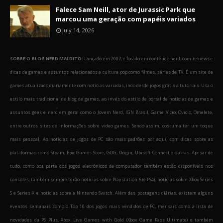
Falece Sam Neill, ator de Jurassic Park que
marcou uma geração com papéis variados
July 14, 2026
SOBRE O BLOG NERD MALDITO:
Lançado em 2007, é focado em conteúdo nerd, com reviews e
dicas de games e assuntos relacionados a cultura pop como filmes, séries de TV. É um site de
games atualizado diariamente com notícias variadas, indo desde jogos grátis a tutoriais. Usa o
estilo mais tradicional de blog de games, ao invés do estilo de portal de notícias de games e
assuntos geek e nerd em geral como o Jovem Nerd, IGN Brasil, Game Vicio, Ovicio, Omelete,
entre outros sites de informações sobre video games. Sendo assim, costuma ter um toque
mais pessoal. As notícias de jogos de PC são mais padrões por aqui, com dicas sobre as
plataformas como Steam, Epic Games Store, GOG, Origin, Ubisoft Connect e outras. Apesar de
tudo, como boa parte dos jogos eletrônicos de computador também estão disponíveis nos
consoles, também sempre terão notícias sobre Playstation 5 (e PS4), notícias sobre Xbox Series
S e Series X e notícias sobre a Nintendo Switch. Além das postagens diárias, existem alguns
eventos semanais como o Top 10 dos jogos mais vendidos de PC, mensais como a lista de
novidades da PS Plus, Xbox Live Games with Gold (Xbox Game Pass Ultimate) e também