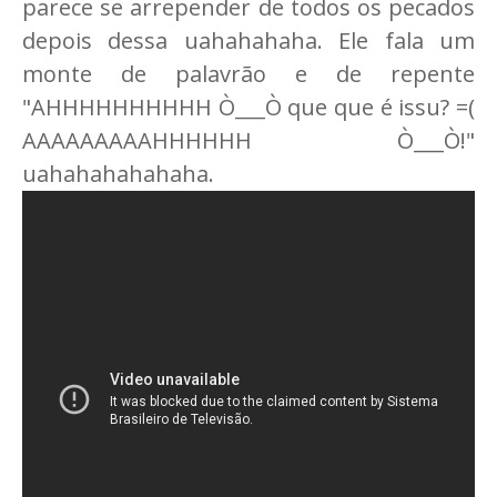
parece se arrepender de todos os pecados
depois dessa uahahahaha. Ele fala um
monte de palavrão e de repente
"AHHHHHHHHHH Ò___Ò que que é issu? =(
AAAAAAAAAHHHHHH Ò___Ò!"
uahahahahahaha.