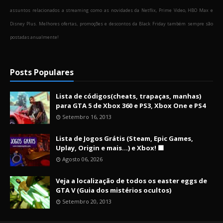
assuntos relacionados a streaming como as novidades da Netflix, Prime Video, HBO Max e
Disney Plus. Melhores ofertas, promoções e descontos da Black Friday também sempre são
postadas anualmente!
Posts Populares
Lista de códigos(cheats, trapaças, manhas)
para GTA 5 de Xbox 360 e PS3, Xbox One e PS4
Setembro 16, 2013
Lista de Jogos Grátis (Steam, Epic Games,
Uplay, Origin e mais...) e Xbox! 🟩
Agosto 06, 2026
Veja a localização de todos os easter eggs de
GTA V (Guia dos mistérios ocultos)
Setembro 20, 2013