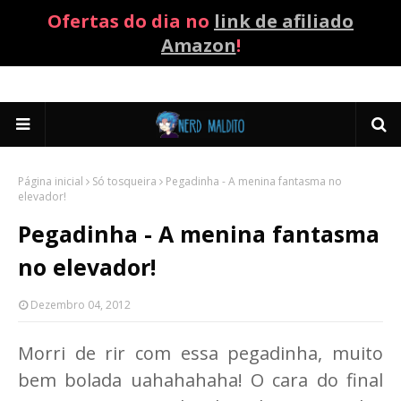
Ofertas do dia no
link de afiliado
Amazon
!
Página inicial
Só tosqueira
Pegadinha - A menina fantasma no
elevador!
Pegadinha - A menina fantasma
no elevador!
Dezembro 04, 2012
Morri de rir com essa pegadinha, muito
bem bolada uahahahaha! O cara do final