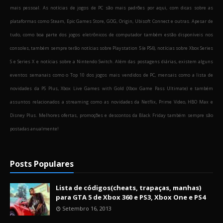
mais pessoal. As notícias de jogos de PC são mais padrões por aqui, com dicas sobre as
plataformas como Steam, Epic Games Store, GOG, Origin, Ubisoft Connect e outras. Apesar de
tudo, como boa parte dos jogos eletrônicos de computador também estão disponíveis nos
consoles, também sempre terão notícias sobre Playstation 5 (e PS4), notícias sobre Xbox Series
S e Series X e notícias sobre a Nintendo Switch. Além das postagens diárias, existem alguns
eventos semanais como o Top 10 dos jogos mais vendidos de PC, mensais como a lista de
novidades da PS Plus, Xbox Live Games with Gold (Xbox Game Pass Ultimate) e também
assuntos relacionados a streaming como as novidades da Netflix, Prime Video, HBO Max e
Disney Plus. Melhores ofertas, promoções e descontos da Black Friday também sempre são
postadas anualmente!
Posts Populares
Lista de códigos(cheats, trapaças, manhas)
para GTA 5 de Xbox 360 e PS3, Xbox One e PS4
Setembro 16, 2013