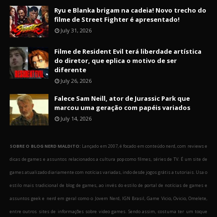
Ryu e Blanka brigam na cadeia! Novo trecho do
filme de Street Fighter é apresentado!
July 31, 2026
Filme de Resident Evil terá liberdade artística
do diretor, que eplica o motivo de ser
diferente
July 26, 2026
Falece Sam Neill, ator de Jurassic Park que
marcou uma geração com papéis variados
July 14, 2026
SOBRE O BLOG NERD MALDITO:
Lançado em 2007, é focado em conteúdo nerd, com reviews e
dicas de games e assuntos relacionados a cultura pop como filmes, séries de TV. É um site de
games atualizado diariamente com notícias variadas, indo desde jogos grátis a tutoriais. Usa o
estilo mais tradicional de blog de games, ao invés do estilo de portal de notícias de games e
assuntos geek e nerd em geral como o Jovem Nerd, IGN Brasil, Game Vicio, Ovicio, Omelete,
entre outros sites de informações sobre video games. Sendo assim, costuma ter um toque