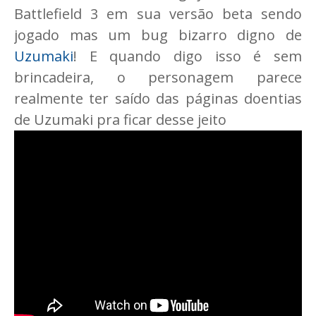
Battlefield 3 em sua versão beta sendo
jogado mas um bug bizarro digno de
Uzumaki
! E quando digo isso é sem
brincadeira, o personagem parece
realmente ter saído das páginas doentias
de Uzumaki pra ficar desse jeito