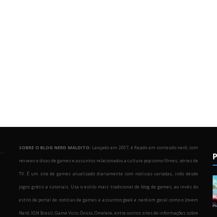
SOBRE O BLOG NERD MALDITO:
Lançado em 2007, é focado em conteúdo nerd, com
P
reviews e dicas de games e assuntos relacionados a cultura pop como filmes, séries de
TV. É um site de games atualizado diariamente com notícias variadas, indo desde
jogos grátis a tutoriais. Usa o estilo mais tradicional de blog de games, ao invés do
estilo de portal de notícias de games e assuntos geek e nerd em geral como o Jovem
Nerd, IGN Brasil, Game Vicio, Ovicio, Omelete, entre outros sites de informações sobre