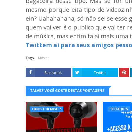
bagaceira desse tipo. Mas se for u
mesmo porque eita tipo de videozinh
ein? Uahahahaha, só não sei se esse 
quem vai ver é o publico que vai ter 
de música, mas enfim ta aí mais uma t
Twittem aí para seus amigos pesso
Tags:
Música
Facebook
Twitter
TALVEZ VOCÊ GOSTE DESTAS POSTAGENS
FONES E HEADSETS
DESTAQUES