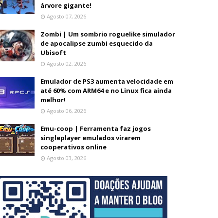
árvore gigante!
Agosto 07, 2026
Zombi | Um sombrio roguelike simulador
de apocalipse zumbi esquecido da
Ubisoft
Agosto 02, 2026
Emulador de PS3 aumenta velocidade em
até 60% com ARM64 e no Linux fica ainda
melhor!
Agosto 06, 2026
Emu-coop | Ferramenta faz jogos
singleplayer emulados virarem
cooperativos online
Agosto 03, 2026