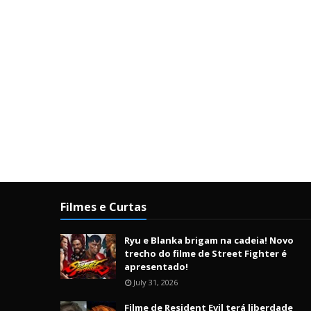
Filmes e Curtas
Ryu e Blanka brigam na cadeia! Novo
trecho do filme de Street Fighter é
apresentado!
July 31, 2026
Filme de Resident Evil terá liberdade