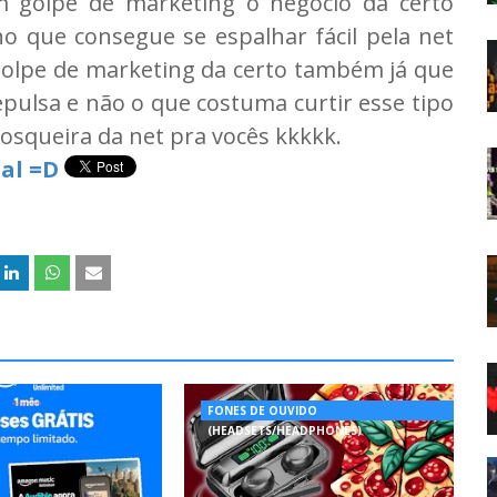
m golpe de marketing o negócio dá certo
o que consegue se espalhar fácil pela net
golpe de marketing da certo também já que
repulsa e não o que costuma curtir esse tipo
osqueira da net pra vocês kkkkk.
al =D
FONES DE OUVIDO
(HEADSETS/HEADPHONES)