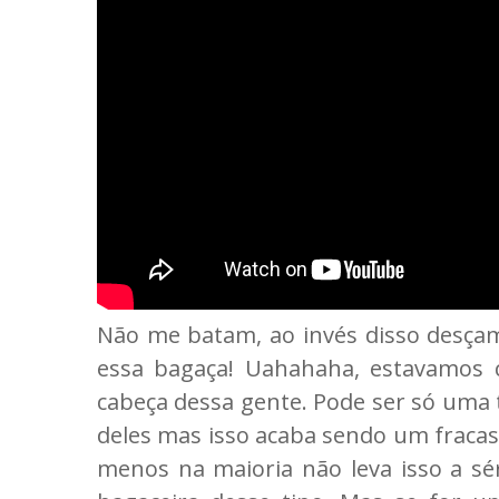
Não me batam, ao invés disso desçam
essa bagaça! Uahahaha, estavamos 
cabeça dessa gente. Pode ser só uma 
deles mas isso acaba sendo um fracas
menos na maioria não leva isso a sé