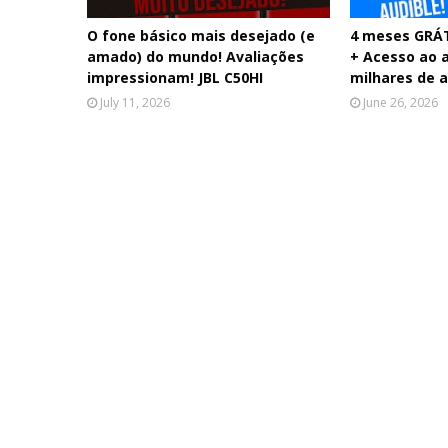
O fone básico mais desejado (e
4 meses GRÁT
amado) do mundo! Avaliações
+ Acesso ao 
impressionam! JBL C50HI
milhares de 
July 11, 2026
June 26, 2026