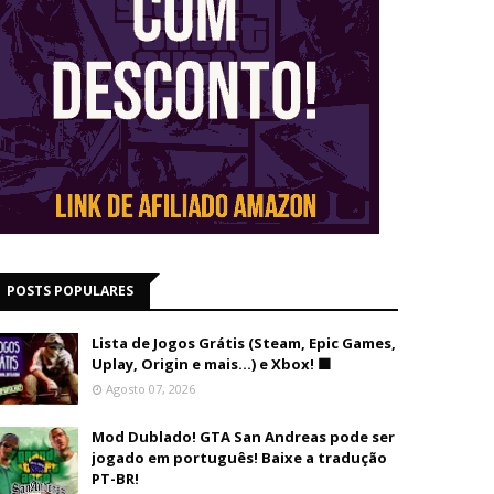
POSTS POPULARES
Lista de Jogos Grátis (Steam, Epic Games,
Uplay, Origin e mais...) e Xbox! 🟩
Agosto 07, 2026
Mod Dublado! GTA San Andreas pode ser
jogado em português! Baixe a tradução
PT-BR!