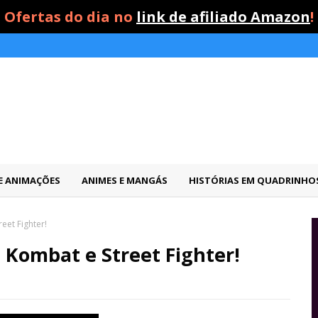
Ofertas do dia no
link de afiliado Amazon
!
 E ANIMAÇÕES
ANIMES E MANGÁS
HISTÓRIAS EM QUADRINHO
eet Fighter!
l Kombat e Street Fighter!