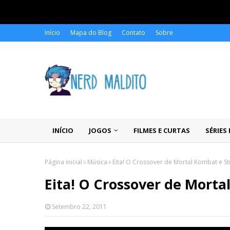
Início
Mapa do Blog
Contato
Sobre
INÍCIO
JOGOS
FILMES E CURTAS
SÉRIES
Página inicial
Música
Eita! O Crossover de Mortal Kombat e Str
Eita! O Crossover de Morta
Setembro 22, 2011