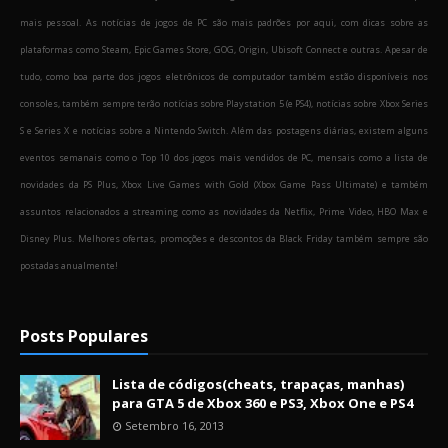
mais pessoal. As notícias de jogos de PC são mais padrões por aqui, com dicas sobre as
plataformas como Steam, Epic Games Store, GOG, Origin, Ubisoft Connect e outras. Apesar de
tudo, como boa parte dos jogos eletrônicos de computador também estão disponíveis nos
consoles, também sempre terão notícias sobre Playstation 5 (e PS4), notícias sobre Xbox Series
S e Series X e notícias sobre a Nintendo Switch. Além das postagens diárias, existem alguns
eventos semanais como o Top 10 dos jogos mais vendidos de PC, mensais como a lista de
novidades da PS Plus, Xbox Live Games with Gold (Xbox Game Pass Ultimate) e também
assuntos relacionados a streaming como as novidades da Netflix, Prime Video, HBO Max e
Disney Plus. Melhores ofertas, promoções e descontos da Black Friday também sempre são
postadas anualmente!
Posts Populares
Lista de códigos(cheats, trapaças, manhas)
para GTA 5 de Xbox 360 e PS3, Xbox One e PS4
Setembro 16, 2013