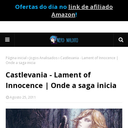
Ofertas do dia no
link de afiliado
Amazon
!
Página inicial
Jogos Analisados
Castlevania - Lament of Innocence |
Onde a saga inicia
Castlevania - Lament of
Innocence | Onde a saga inicia
Agosto 25, 2011