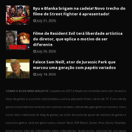
Ryu e Blanka brigam na cadeia! Novo trecho do
filme de Street Fighter é apresentado!
July 31, 2026
Filme de Resident Evil terá liberdade artística
do diretor, que eplica o motivo de ser
diferente
July 26, 2026
Falece Sam Neill, ator de Jurassic Park que
marcou uma geração com papéis variados
July 14, 2026
SOBRE O BLOG NERD MALDITO:
Lançado em 2007, é focado em conteúdo nerd, com reviews e
dicas de games e assuntos relacionados a cultura pop como filmes, séries de TV. É um site de
games atualizado diariamente com notícias variadas, indo desde jogos grátis a tutoriais. Usa o
estilo mais tradicional de blog de games, ao invés do estilo de portal de notícias de games e
assuntos geek e nerd em geral como o Jovem Nerd, IGN Brasil, Game Vicio, Ovicio, Omelete,
entre outros sites de informações sobre video games. Sendo assim, costuma ter um toque