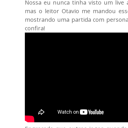
Nossa eu nunca tinha visto um live 
mas o leitor Otavio me mandou esse
mostrando uma partida com personag
confira!