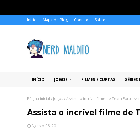
Início
Mapa do Blog
Contato
Sobre
INÍCIO
JOGOS
FILMES E CURTAS
SÉRIES
Página inicial
Jogos
Assista o incrível filme de Team Fortress f
Assista o incrível filme de 
Agosto 06, 2011