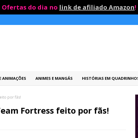
Ofertas do dia no
link de afiliado Amazon
!
 E ANIMAÇÕES
ANIMES E MANGÁS
HISTÓRIAS EM QUADRINHO
eito por fãs!
Team Fortress feito por fãs!