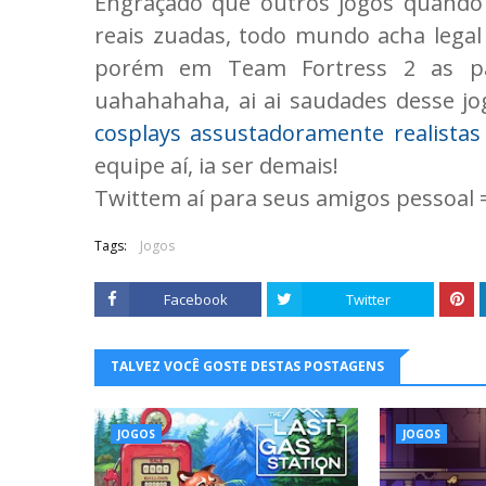
Engraçado que outros jogos quando
reais zuadas, todo mundo acha legal
porém em Team Fortress 2 as pa
uahahahaha, ai ai saudades desse jo
cosplays assustadoramente realistas
equipe aí, ia ser demais!
Twittem aí para seus amigos pessoal
Tags:
Jogos
Facebook
Twitter
TALVEZ VOCÊ GOSTE DESTAS POSTAGENS
JOGOS
JOGOS