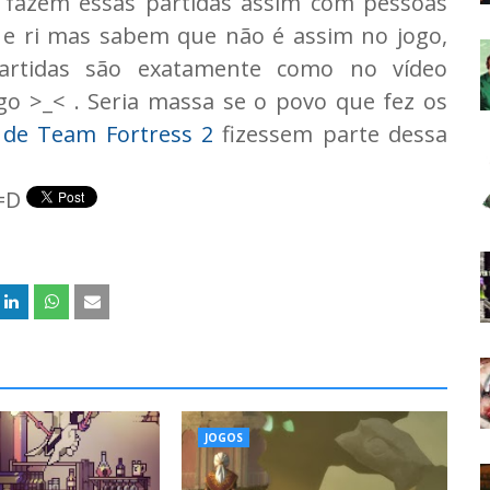
 fazem essas partidas assim com pessoas
 e ri mas sabem que não é assim no jogo,
rtidas são exatamente como no vídeo
go >_< . Seria massa se o povo que fez os
 de Team Fortress 2
fizessem parte dessa
 =D
JOGOS