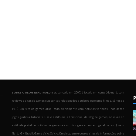
SOBRE O BLOG NERD MALDITO:
Lançado em 2007, é focado em conteúdo nerd, com
P
reviews e dicas de games e assuntos relacionados a cultura pop como filmes, séries de
TV. É um site de games atualizado diariamente com notícias variadas, indo desde
jogos grátis a tutoriais. Usa o estilo mais tradicional de blog de games, ao invés do
estilo de portal de notícias de games e assuntos geek e nerd em geral como o Jovem
Nerd, IGN Brasil, Game Vicio, Ovicio, Omelete, entre outros sites de informações sobre