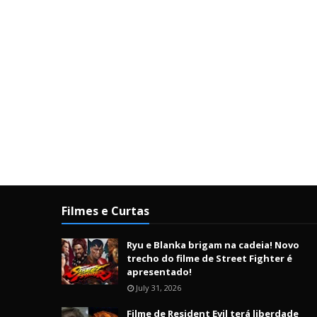
Filmes e Curtas
Ryu e Blanka brigam na cadeia! Novo
trecho do filme de Street Fighter é
apresentado!
July 31, 2026
Filme de Resident Evil terá liberdade