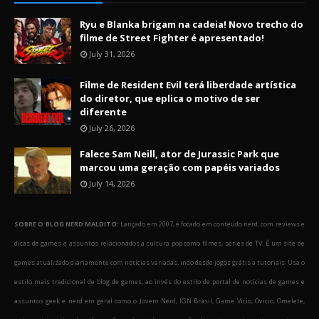
Ryu e Blanka brigam na cadeia! Novo trecho do
filme de Street Fighter é apresentado!
July 31, 2026
Filme de Resident Evil terá liberdade artística
do diretor, que eplica o motivo de ser
diferente
July 26, 2026
Falece Sam Neill, ator de Jurassic Park que
marcou uma geração com papéis variados
July 14, 2026
SOBRE O BLOG NERD MALDITO:
Lançado em 2007, é focado em conteúdo nerd, com reviews e
dicas de games e assuntos relacionados a cultura pop como filmes, séries de TV. É um site de
games atualizado diariamente com notícias variadas, indo desde jogos grátis a tutoriais. Usa o
estilo mais tradicional de blog de games, ao invés do estilo de portal de notícias de games e
assuntos geek e nerd em geral como o Jovem Nerd, IGN Brasil, Game Vicio, Ovicio, Omelete,