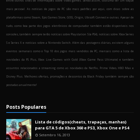
entre outros sites de informações sobre video games. Sendo assim, costuma ter um toque
mais pessoal. As notícias de jogos de PC são mais padrões por aqui, com dicas sobre as
plataformas como Steam, Epic Games Store, GOG, Origin, Ubisoft Connect e outras. Apesar de
tudo, como boa parte dos jogos eletrônicos de computador também estão disponíveis nos
consoles, também sempre terão notícias sobre Playstation 5 (e PS4), notícias sobre Xbox Series
S e Series X e notícias sobre a Nintendo Switch. Além das postagens diárias, existem alguns
eventos semanais como o Top 10 dos jogos mais vendidos de PC, mensais como a lista de
novidades da PS Plus, Xbox Live Games with Gold (Xbox Game Pass Ultimate) e também
assuntos relacionados a streaming como as novidades da Netflix, Prime Video, HBO Max e
Disney Plus. Melhores ofertas, promoções e descontos da Black Friday também sempre são
postadas anualmente!
Posts Populares
Lista de códigos(cheats, trapaças, manhas)
para GTA 5 de Xbox 360 e PS3, Xbox One e PS4
Setembro 16, 2013