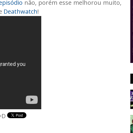
episódio
não, porém esse melhorou muito,
de
Deathwatch
!
 =D