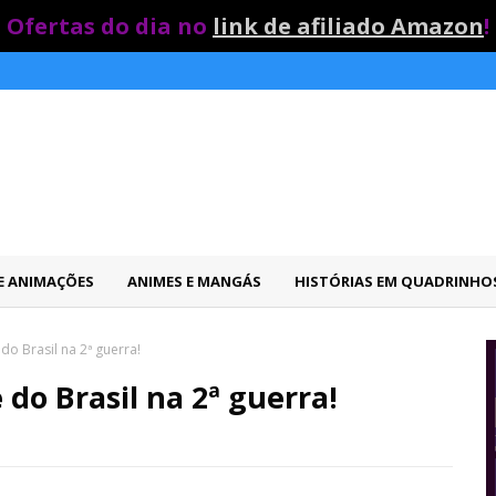
Ofertas do dia no
link de afiliado Amazon
!
 E ANIMAÇÕES
ANIMES E MANGÁS
HISTÓRIAS EM QUADRINHO
 do Brasil na 2ª guerra!
e do Brasil na 2ª guerra!