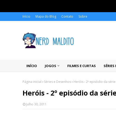
Início
Mapa do Blog
Contato
Sobre
INÍCIO
JOGOS
FILMES E CURTAS
SÉRIES
Página inicial
Séries e Desenhos
Heróis - 2º episódio da série
Heróis - 2º episódio da séri
Julho 30, 2011