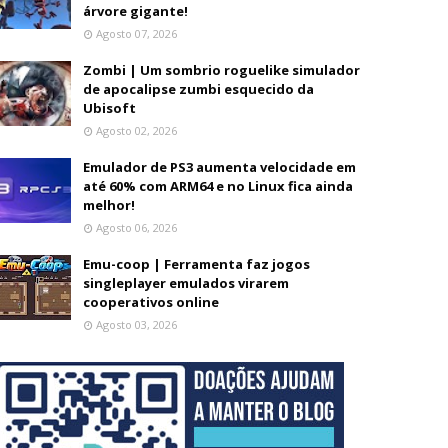
árvore gigante!
Agosto 07, 2026
Zombi | Um sombrio roguelike simulador
de apocalipse zumbi esquecido da
Ubisoft
Agosto 02, 2026
Emulador de PS3 aumenta velocidade em
até 60% com ARM64 e no Linux fica ainda
melhor!
Agosto 06, 2026
Emu-coop | Ferramenta faz jogos
singleplayer emulados virarem
cooperativos online
Agosto 03, 2026