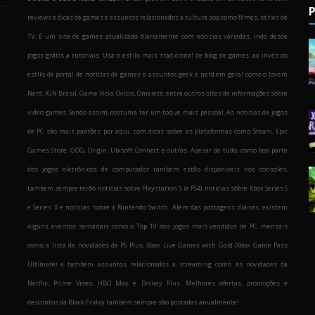
P
reviews e dicas de games e assuntos relacionados a cultura pop como filmes, séries de
TV. É um site de games atualizado diariamente com notícias variadas, indo desde
jogos grátis a tutoriais. Usa o estilo mais tradicional de blog de games, ao invés do
estilo de portal de notícias de games e assuntos geek e nerd em geral como o Jovem
Nerd, IGN Brasil, Game Vicio, Ovicio, Omelete, entre outros sites de informações sobre
o
video games. Sendo assim, costuma ter um toque mais pessoal. As notícias de jogos
de PC são mais padrões por aqui, com dicas sobre as plataformas como Steam, Epic
Games Store, GOG, Origin, Ubisoft Connect e outras. Apesar de tudo, como boa parte
dos jogos eletrônicos de computador também estão disponíveis nos consoles,
também sempre terão notícias sobre Playstation 5 (e PS4), notícias sobre Xbox Series S
e Series X e notícias sobre a Nintendo Switch. Além das postagens diárias, existem
alguns eventos semanais como o Top 10 dos jogos mais vendidos de PC, mensais
como a lista de novidades da PS Plus, Xbox Live Games with Gold (Xbox Game Pass
Ultimate) e também assuntos relacionados a streaming como as novidades da
Netflix, Prime Video, HBO Max e Disney Plus. Melhores ofertas, promoções e
descontos da Black Friday também sempre são postadas anualmente!