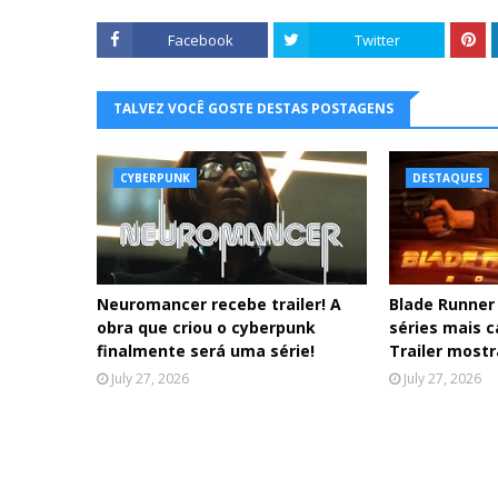
Facebook
Twitter
TALVEZ VOCÊ GOSTE DESTAS POSTAGENS
CYBERPUNK
DESTAQUES
Neuromancer recebe trailer! A
Blade Runner
obra que criou o cyberpunk
séries mais c
finalmente será uma série!
Trailer mostr
July 27, 2026
July 27, 2026