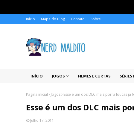
Início
Mapa do Blog
Contato
Sobre
INÍCIO
JOGOS
FILMES E CURTAS
SÉRIES
Página inicial
Jogos
Esse é um dos DLC mais porra loucas já fe
Esse é um dos DLC mais porr
Julho 17, 2011