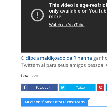
O
clipe amaldiçoado da Rihanna
ganhou
Twittem aí para seus amigos pessoal 
Tags:
Jogos
Facebook
Twitter
TALVEZ VOCÊ GOSTE DESTAS POSTAGENS