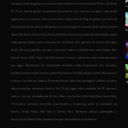
P
reviews e dicas de games e assuntos relacionados a cultura pop como filmes, séries de
TV. É um site de games atualizado diariamente com notícias variadas, indo desde
jogos grátis a tutoriais. Usa o estilo mais tradicional de blog de games, ao invés do
estilo de portal de notícias de games e assuntos geek e nerd em geral como o Jovem
Nerd, IGN Brasil, Game Vicio, Ovicio, Omelete, entre outros sites de informações sobre
o
video games. Sendo assim, costuma ter um toque mais pessoal. As notícias de jogos
de PC são mais padrões por aqui, com dicas sobre as plataformas como Steam, Epic
Games Store, GOG, Origin, Ubisoft Connect e outras. Apesar de tudo, como boa parte
dos jogos eletrônicos de computador também estão disponíveis nos consoles,
também sempre terão notícias sobre Playstation 5 (e PS4), notícias sobre Xbox Series S
e Series X e notícias sobre a Nintendo Switch. Além das postagens diárias, existem
alguns eventos semanais como o Top 10 dos jogos mais vendidos de PC, mensais
como a lista de novidades da PS Plus, Xbox Live Games with Gold (Xbox Game Pass
Ultimate) e também assuntos relacionados a streaming como as novidades da
Netflix, Prime Video, HBO Max e Disney Plus. Melhores ofertas, promoções e
descontos da Black Friday também sempre são postadas anualmente!