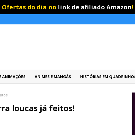
Ofertas do dia no
link de afiliado Amazon
!
 E ANIMAÇÕES
ANIMES E MANGÁS
HISTÓRIAS EM QUADRINHO
itos!
a loucas já feitos!