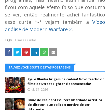
ficou com aquele efeito falso que costuma
se ver, então realmente achei fantástico
esse curta *-* vejam também a
Vídeo
análise de Modern Warfare 2
.
Tags:
Filmes e Curtas
TALVEZ VOCÊ GOSTE DESTAS POSTAGENS
Ryu e Blanka brigam na cadeia! Novo trecho do
filme de Street Fighter é apresentado!
July 31, 2026
Filme de Resident Evil terá liberdade artística
do diretor, que eplica o motivo de ser
diferente