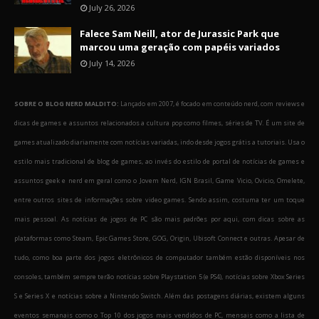
July 26, 2026
Falece Sam Neill, ator de Jurassic Park que
marcou uma geração com papéis variados
July 14, 2026
SOBRE O BLOG NERD MALDITO:
Lançado em 2007, é focado em conteúdo nerd, com reviews e
dicas de games e assuntos relacionados a cultura pop como filmes, séries de TV. É um site de
games atualizado diariamente com notícias variadas, indo desde jogos grátis a tutoriais. Usa o
estilo mais tradicional de blog de games, ao invés do estilo de portal de notícias de games e
assuntos geek e nerd em geral como o Jovem Nerd, IGN Brasil, Game Vicio, Ovicio, Omelete,
entre outros sites de informações sobre video games. Sendo assim, costuma ter um toque
mais pessoal. As notícias de jogos de PC são mais padrões por aqui, com dicas sobre as
plataformas como Steam, Epic Games Store, GOG, Origin, Ubisoft Connect e outras. Apesar de
tudo, como boa parte dos jogos eletrônicos de computador também estão disponíveis nos
consoles, também sempre terão notícias sobre Playstation 5 (e PS4), notícias sobre Xbox Series
S e Series X e notícias sobre a Nintendo Switch. Além das postagens diárias, existem alguns
eventos semanais como o Top 10 dos jogos mais vendidos de PC, mensais como a lista de