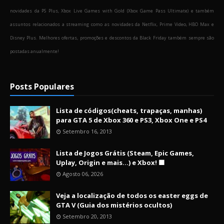
novidades da PS Plus, Xbox Live Games with Gold (Xbox Game Pass Ultimate) e também
assuntos relacionados a streaming como as novidades da Netflix, Prime Video, HBO Max e
Disney Plus. Melhores ofertas, promoções e descontos da Black Friday também sempre são
postadas anualmente!
Posts Populares
Lista de códigos(cheats, trapaças, manhas)
para GTA 5 de Xbox 360 e PS3, Xbox One e PS4
Setembro 16, 2013
Lista de Jogos Grátis (Steam, Epic Games,
Uplay, Origin e mais...) e Xbox! 🟩
Agosto 06, 2026
Veja a localização de todos os easter eggs de
GTA V (Guia dos mistérios ocultos)
Setembro 20, 2013