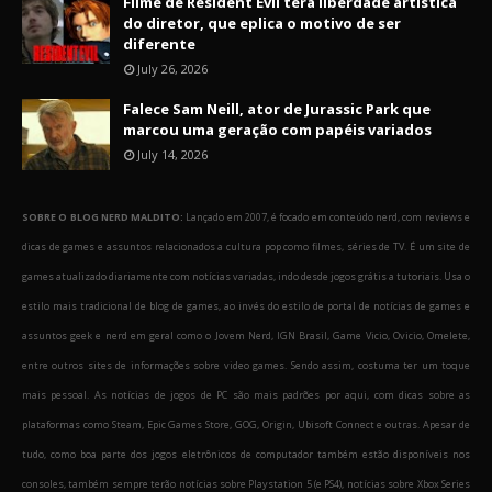
Filme de Resident Evil terá liberdade artística
do diretor, que eplica o motivo de ser
diferente
July 26, 2026
Falece Sam Neill, ator de Jurassic Park que
marcou uma geração com papéis variados
July 14, 2026
SOBRE O BLOG NERD MALDITO:
Lançado em 2007, é focado em conteúdo nerd, com reviews e
dicas de games e assuntos relacionados a cultura pop como filmes, séries de TV. É um site de
games atualizado diariamente com notícias variadas, indo desde jogos grátis a tutoriais. Usa o
estilo mais tradicional de blog de games, ao invés do estilo de portal de notícias de games e
assuntos geek e nerd em geral como o Jovem Nerd, IGN Brasil, Game Vicio, Ovicio, Omelete,
entre outros sites de informações sobre video games. Sendo assim, costuma ter um toque
mais pessoal. As notícias de jogos de PC são mais padrões por aqui, com dicas sobre as
plataformas como Steam, Epic Games Store, GOG, Origin, Ubisoft Connect e outras. Apesar de
tudo, como boa parte dos jogos eletrônicos de computador também estão disponíveis nos
consoles, também sempre terão notícias sobre Playstation 5 (e PS4), notícias sobre Xbox Series