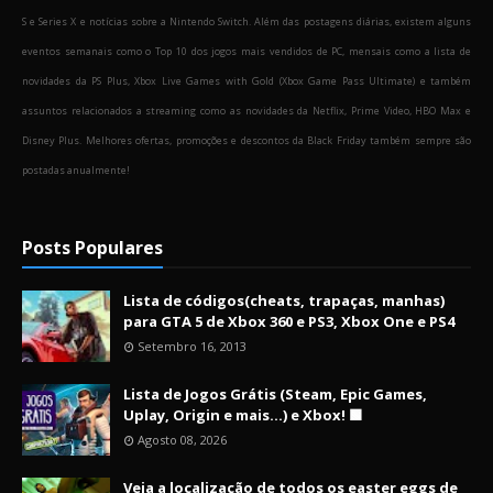
S e Series X e notícias sobre a Nintendo Switch. Além das postagens diárias, existem alguns
eventos semanais como o Top 10 dos jogos mais vendidos de PC, mensais como a lista de
novidades da PS Plus, Xbox Live Games with Gold (Xbox Game Pass Ultimate) e também
assuntos relacionados a streaming como as novidades da Netflix, Prime Video, HBO Max e
Disney Plus. Melhores ofertas, promoções e descontos da Black Friday também sempre são
postadas anualmente!
Posts Populares
Lista de códigos(cheats, trapaças, manhas)
para GTA 5 de Xbox 360 e PS3, Xbox One e PS4
Setembro 16, 2013
Lista de Jogos Grátis (Steam, Epic Games,
Uplay, Origin e mais...) e Xbox! 🟩
Agosto 08, 2026
Veja a localização de todos os easter eggs de