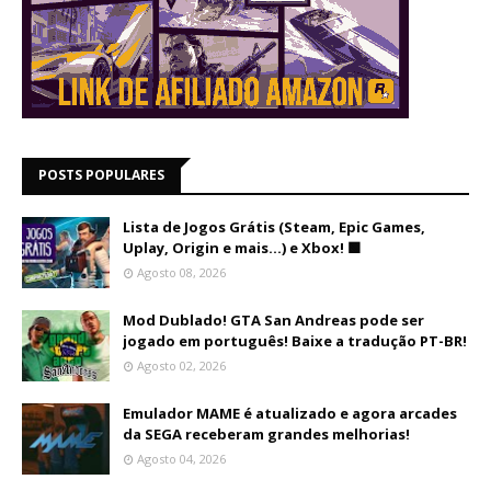
POSTS POPULARES
Lista de Jogos Grátis (Steam, Epic Games,
Uplay, Origin e mais...) e Xbox! 🟩
Agosto 08, 2026
Mod Dublado! GTA San Andreas pode ser
jogado em português! Baixe a tradução PT-BR!
Agosto 02, 2026
Emulador MAME é atualizado e agora arcades
da SEGA receberam grandes melhorias!
Agosto 04, 2026