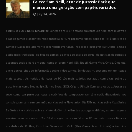
Falece Sam Neill, ator de Jurassic Park que
marcou uma geração com papéis variados
July 14, 2026
SOBRE O BLOG NERD MALDITO:
Lançado em 2007, é focado em conteúdo nerd, com reviews e
dicas de games e assuntos relacionados a cultura pop como filmes, séries de TV. É um site de
games atualizado diariamente com notícias variadas, indo desde jogos grátis a tutoriais. Usa o
estilo mais tradicional de blog de games, ao invés do estilo de portal de notícias de games e
assuntos geek e nerd em geral como o Jovem Nerd, IGN Brasil, Game Vicio, Ovicio, Omelete,
entre outros sites de informações sobre video games. Sendo assim, costuma ter um toque
mais pessoal. As notícias de jogos de PC são mais padrões por aqui, com dicas sobre as
plataformas como Steam, Epic Games Store, GOG, Origin, Ubisoft Connect e outras. Apesar de
tudo, como boa parte dos jogos eletrônicos de computador também estão disponíveis nos
consoles, também sempre terão notícias sobre Playstation 5 (e PS4), notícias sobre Xbox Series
S e Series X e notícias sobre a Nintendo Switch. Além das postagens diárias, existem alguns
eventos semanais como o Top 10 dos jogos mais vendidos de PC, mensais como a lista de
novidades da PS Plus, Xbox Live Games with Gold (Xbox Game Pass Ultimate) e também