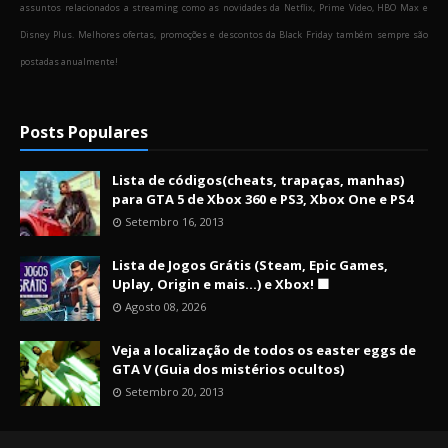
assuntos relacionados a streaming como as novidades da Netflix, Prime Video, HBO Max e
Disney Plus. Melhores ofertas, promoções e descontos da Black Friday também sempre são
postadas anualmente!
Posts Populares
Lista de códigos(cheats, trapaças, manhas)
para GTA 5 de Xbox 360 e PS3, Xbox One e PS4
Setembro 16, 2013
Lista de Jogos Grátis (Steam, Epic Games,
Uplay, Origin e mais...) e Xbox! 🟩
Agosto 08, 2026
Veja a localização de todos os easter eggs de
GTA V (Guia dos mistérios ocultos)
Setembro 20, 2013