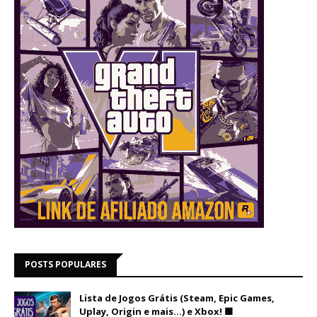
POSTS POPULARES
Lista de Jogos Grátis (Steam, Epic Games,
Uplay, Origin e mais...) e Xbox! 🟩