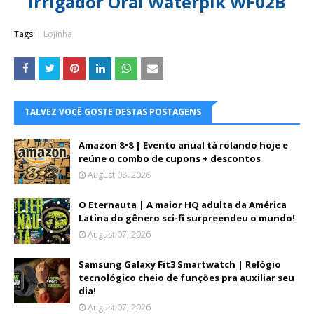
Irrigador Oral Waterpik WF02B
Tags:
Lojinha
TALVEZ VOCÊ GOSTE DESTAS POSTAGENS
Amazon 8•8 | Evento anual tá rolando hoje e
reúne o combo de cupons + descontos
August 08, 2026
O Eternauta | A maior HQ adulta da América
Latina do gênero sci-fi surpreendeu o mundo!
August 07, 2026
Samsung Galaxy Fit3 Smartwatch | Relógio
tecnológico cheio de funções pra auxiliar seu
dia!
August 07, 2026