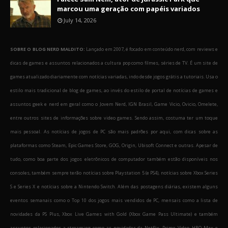
marcou uma geração com papéis variados
July 14, 2026
SOBRE O BLOG NERD MALDITO:
Lançado em 2007, é focado em conteúdo nerd, com reviews e
dicas de games e assuntos relacionados a cultura pop como filmes, séries de TV. É um site de
games atualizado diariamente com notícias variadas, indo desde jogos grátis a tutoriais. Usa o
estilo mais tradicional de blog de games, ao invés do estilo de portal de notícias de games e
assuntos geek e nerd em geral como o Jovem Nerd, IGN Brasil, Game Vicio, Ovicio, Omelete,
entre outros sites de informações sobre video games. Sendo assim, costuma ter um toque
mais pessoal. As notícias de jogos de PC são mais padrões por aqui, com dicas sobre as
plataformas como Steam, Epic Games Store, GOG, Origin, Ubisoft Connect e outras. Apesar de
tudo, como boa parte dos jogos eletrônicos de computador também estão disponíveis nos
consoles, também sempre terão notícias sobre Playstation 5 (e PS4), notícias sobre Xbox Series
S e Series X e notícias sobre a Nintendo Switch. Além das postagens diárias, existem alguns
eventos semanais como o Top 10 dos jogos mais vendidos de PC, mensais como a lista de
novidades da PS Plus, Xbox Live Games with Gold (Xbox Game Pass Ultimate) e também
assuntos relacionados a streaming como as novidades da Netflix, Prime Video, HBO Max e