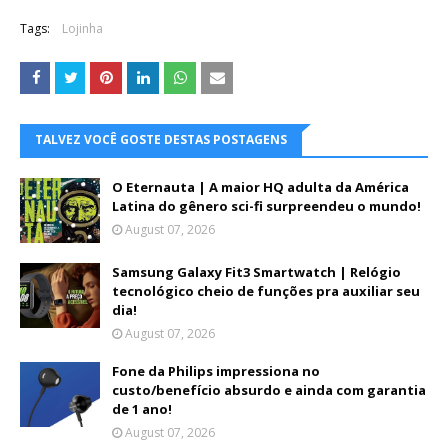
Tags:
Lojinha
TALVEZ VOCÊ GOSTE DESTAS POSTAGENS
O Eternauta | A maior HQ adulta da América
Latina do gênero sci-fi surpreendeu o mundo!
August 07, 2026
Samsung Galaxy Fit3 Smartwatch | Relógio
tecnológico cheio de funções pra auxiliar seu
dia!
August 07, 2026
Fone da Philips impressiona no
custo/benefício absurdo e ainda com garantia
de 1 ano!
August 07, 2026