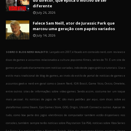
do diretor, que eplica o motivo de ser
diferente
July 26, 2026
Falece Sam Neill, ator de Jurassic Park que
marcou uma geração com papéis variados
July 14, 2026
SOBRE O BLOG NERD MALDITO:
Lançado em 2007, é focado em conteúdo nerd, com reviews e
dicas de games e assuntos relacionados a cultura pop como filmes, séries de TV. É um site de
games atualizado diariamente com notícias variadas, indo desde jogos grátis a tutoriais. Usa o
estilo mais tradicional de blog de games, ao invés do estilo de portal de notícias de games e
assuntos geek e nerd em geral como o Jovem Nerd, IGN Brasil, Game Vicio, Ovicio, Omelete,
entre outros sites de informações sobre video games. Sendo assim, costuma ter um toque
mais pessoal. As notícias de jogos de PC são mais padrões por aqui, com dicas sobre as
plataformas como Steam, Epic Games Store, GOG, Origin, Ubisoft Connect e outras. Apesar de
tudo, como boa parte dos jogos eletrônicos de computador também estão disponíveis nos
consoles, também sempre terão notícias sobre Playstation 5 (e PS4), notícias sobre Xbox Series
S e Series X e notícias sobre a Nintendo Switch. Além das postagens diárias, existem alguns