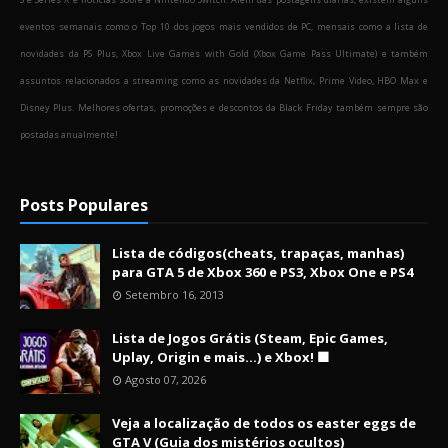
eventos semanais como o Top 10 dos jogos mais vendidos de PC, mensais como a lista de
novidades da PS Plus, Xbox Live Games with Gold (Xbox Game Pass Ultimate) e também
assuntos relacionados a streaming como as novidades da Netflix, Prime Video, HBO Max e
Disney Plus. Melhores ofertas, promoções e descontos da Black Friday também sempre são
postadas anualmente!
Posts Populares
Lista de códigos(cheats, trapaças, manhas)
para GTA 5 de Xbox 360 e PS3, Xbox One e PS4
Setembro 16, 2013
Lista de Jogos Grátis (Steam, Epic Games,
Uplay, Origin e mais...) e Xbox! 🟩
Agosto 07, 2026
Veja a localização de todos os easter eggs de
GTA V (Guia dos mistérios ocultos)