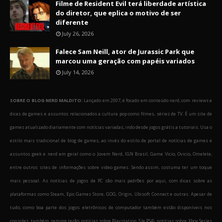
Filme de Resident Evil terá liberdade artística
do diretor, que eplica o motivo de ser
diferente
July 26, 2026
Falece Sam Neill, ator de Jurassic Park que
marcou uma geração com papéis variados
July 14, 2026
SOBRE O BLOG NERD MALDITO:
Lançado em 2007, é focado em conteúdo nerd, com reviews e
dicas de games e assuntos relacionados a cultura pop como filmes, séries de TV. É um site de
games atualizado diariamente com notícias variadas, indo desde jogos grátis a tutoriais. Usa o
estilo mais tradicional de blog de games, ao invés do estilo de portal de notícias de games e
assuntos geek e nerd em geral como o Jovem Nerd, IGN Brasil, Game Vicio, Ovicio, Omelete,
entre outros sites de informações sobre video games. Sendo assim, costuma ter um toque
mais pessoal. As notícias de jogos de PC são mais padrões por aqui, com dicas sobre as
plataformas como Steam, Epic Games Store, GOG, Origin, Ubisoft Connect e outras. Apesar de
tudo, como boa parte dos jogos eletrônicos de computador também estão disponíveis nos
consoles, também sempre terão notícias sobre Playstation 5 (e PS4), notícias sobre Xbox Series