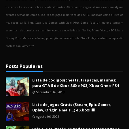
S e Series X e notícias sobre a Nintendo Switch. Além das postagens diárias, existem alguns
eventos semanais como o Top 10 dos jogos mais vendidos de PC, mensais como a lista de
novidades da PS Plus, Xbox Live Games with Gold (Xbox Game Pass Ultimate) e também
assuntos relacionados a streaming como as novidades da Netflix, Prime Video, HBO Max e
Disney Plus. Melhores ofertas, promoções e descontos da Black Friday também sempre são
postadas anualmente!
Posts Populares
Lista de códigos(cheats, trapaças, manhas)
para GTA 5 de Xbox 360 e PS3, Xbox One e PS4
Setembro 16, 2013
Lista de Jogos Grátis (Steam, Epic Games,
Uplay, Origin e mais...) e Xbox! 🟩
Agosto 06, 2026