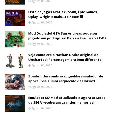
Agosto 01, 2026
Lista de Jogos Grátis (Steam, Epic Games,
Uplay, Origin e mais...) e Xbox! 🟩
Agosto 06, 2026
Mod Dublado! GTA San Andreas pode ser
jogado em português! Baixe a tradução PT-BR!
Agosto 02, 2026
Veja como era o Nathan Drake original de
Uncharted! Personagem era bem diferente!
Agosto 01, 2026
Zombi | Um sombrio roguelike simulador de
apocalipse zumbi esquecido da Ubisoft
Agosto 02, 2026
Emulador MAME é atualizado e agora arcades
da SEGA receberam grandes melhorias!
Agosto 04, 2026