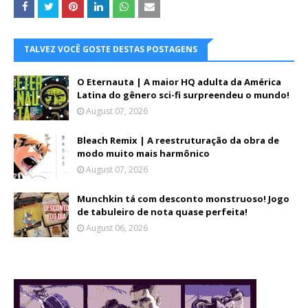
TALVEZ VOCÊ GOSTE DESTAS POSTAGENS
O Eternauta | A maior HQ adulta da América
Latina do gênero sci-fi surpreendeu o mundo!
August 07, 2026
Bleach Remix | A reestruturação da obra de
modo muito mais harmônico
August 07, 2026
Munchkin tá com desconto monstruoso! Jogo
de tabuleiro de nota quase perfeita!
August 06, 2026