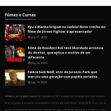
Filmes e Curtas
Ryu e Blanka brigam na cadeia! Novo trecho do
filme de Street Fighter é apresentado!
July 31, 2026
Filme de Resident Evil terá liberdade artística
do diretor, que eplica o motivo de ser
diferente
July 26, 2026
Falece Sam Neill, ator de Jurassic Park que
marcou uma geração com papéis variados
July 14, 2026
SOBRE O BLOG NERD MALDITO:
Lançado em 2007, é focado em conteúdo nerd, com reviews e
dicas de games e assuntos relacionados a cultura pop como filmes, séries de TV. É um site de
games atualizado diariamente com notícias variadas, indo desde jogos grátis a tutoriais. Usa o