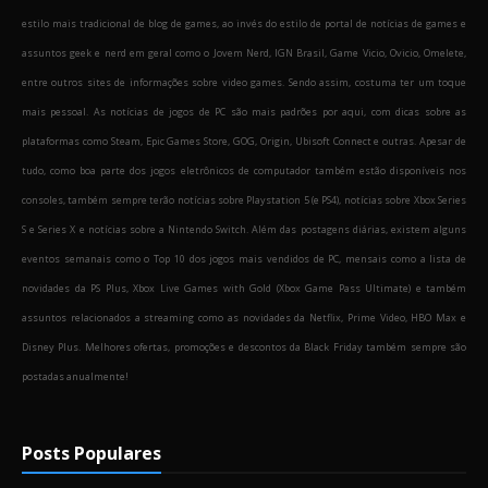
estilo mais tradicional de blog de games, ao invés do estilo de portal de notícias de games e
assuntos geek e nerd em geral como o Jovem Nerd, IGN Brasil, Game Vicio, Ovicio, Omelete,
entre outros sites de informações sobre video games. Sendo assim, costuma ter um toque
mais pessoal. As notícias de jogos de PC são mais padrões por aqui, com dicas sobre as
plataformas como Steam, Epic Games Store, GOG, Origin, Ubisoft Connect e outras. Apesar de
tudo, como boa parte dos jogos eletrônicos de computador também estão disponíveis nos
consoles, também sempre terão notícias sobre Playstation 5 (e PS4), notícias sobre Xbox Series
S e Series X e notícias sobre a Nintendo Switch. Além das postagens diárias, existem alguns
eventos semanais como o Top 10 dos jogos mais vendidos de PC, mensais como a lista de
novidades da PS Plus, Xbox Live Games with Gold (Xbox Game Pass Ultimate) e também
assuntos relacionados a streaming como as novidades da Netflix, Prime Video, HBO Max e
Disney Plus. Melhores ofertas, promoções e descontos da Black Friday também sempre são
postadas anualmente!
Posts Populares