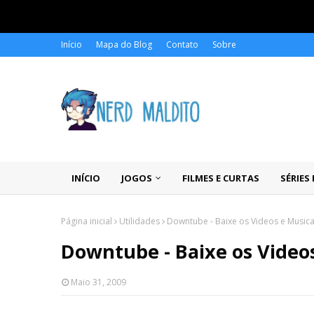
Início
Mapa do Blog
Contato
Sobre
INÍCIO
JOGOS
FILMES E CURTAS
SÉRIES
Página inicial
Utilidades
Downtube - Baixe os Videos e Musicas
Downtube - Baixe os Videos
Maio 31, 2009