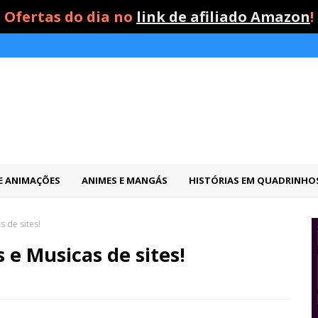
Ofertas do dia no
link de afiliado Amazon
!
 E ANIMAÇÕES
ANIMES E MANGÁS
HISTÓRIAS EM QUADRINHO
 de sites!
 e Musicas de sites!