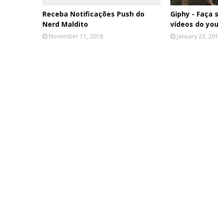
Receba Notificações Push do
Giphy - Faça 
Nerd Maldito
vídeos do yo
November 11, 2018
January 23, 20