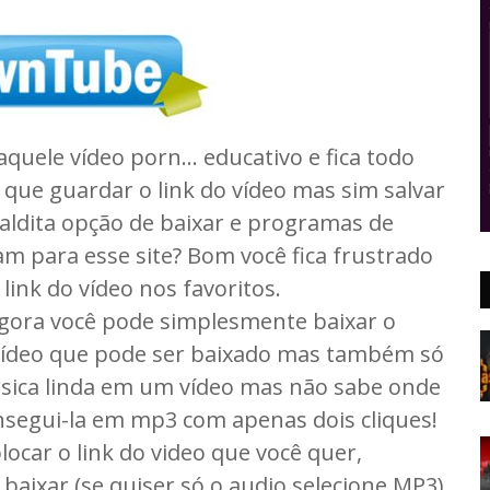
aquele vídeo
porn...
educativo e fica todo
que guardar o link do vídeo mas sim salvar
aldita opção de baixar e programas de
am para esse site? Bom você fica frustrado
link do vídeo nos favoritos.
agora você pode simplesmente baixar o
 vídeo que pode ser baixado mas também só
usica linda em um vídeo mas não sabe onde
onsegui-la em mp3 com apenas dois cliques!
olocar o link do video que você quer,
baixar (se quiser só o audio selecione MP3)