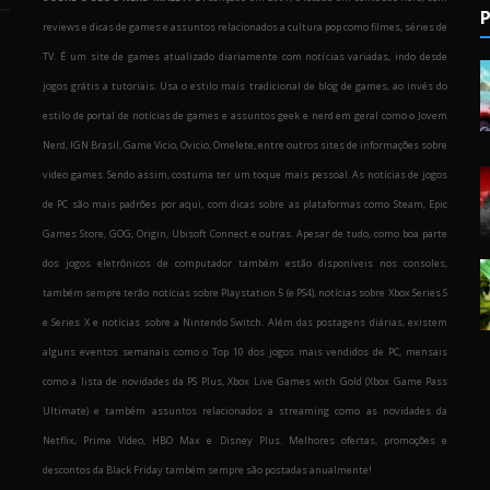
P
reviews e dicas de games e assuntos relacionados a cultura pop como filmes, séries de
TV. É um site de games atualizado diariamente com notícias variadas, indo desde
jogos grátis a tutoriais. Usa o estilo mais tradicional de blog de games, ao invés do
estilo de portal de notícias de games e assuntos geek e nerd em geral como o Jovem
Nerd, IGN Brasil, Game Vicio, Ovicio, Omelete, entre outros sites de informações sobre
o
video games. Sendo assim, costuma ter um toque mais pessoal. As notícias de jogos
de PC são mais padrões por aqui, com dicas sobre as plataformas como Steam, Epic
Games Store, GOG, Origin, Ubisoft Connect e outras. Apesar de tudo, como boa parte
dos jogos eletrônicos de computador também estão disponíveis nos consoles,
também sempre terão notícias sobre Playstation 5 (e PS4), notícias sobre Xbox Series S
e Series X e notícias sobre a Nintendo Switch. Além das postagens diárias, existem
alguns eventos semanais como o Top 10 dos jogos mais vendidos de PC, mensais
como a lista de novidades da PS Plus, Xbox Live Games with Gold (Xbox Game Pass
Ultimate) e também assuntos relacionados a streaming como as novidades da
Netflix, Prime Video, HBO Max e Disney Plus. Melhores ofertas, promoções e
descontos da Black Friday também sempre são postadas anualmente!