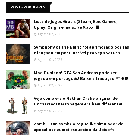
POSTS POPULARES
Lista de Jogos Grátis (Steam, Epic Games,
Uplay, Origin e mais...) e Xbox! 🟩
Agosto 07, 2026
Symphony of the Night foi aprimorado por fãs
e lançado em port incrível pra Sega Saturn
Agosto 01, 2026
Mod Dublado! GTA San Andreas pode ser
jogado em português! Baixe a tradução PT-BR!
Agosto 02, 2026
Veja como era o Nathan Drake original de
Uncharted! Personagem era bem diferente!
Agosto 01, 2026
Zombi | Um sombrio roguelike simulador de
apocalipse zumbi esquecido da Ubisoft