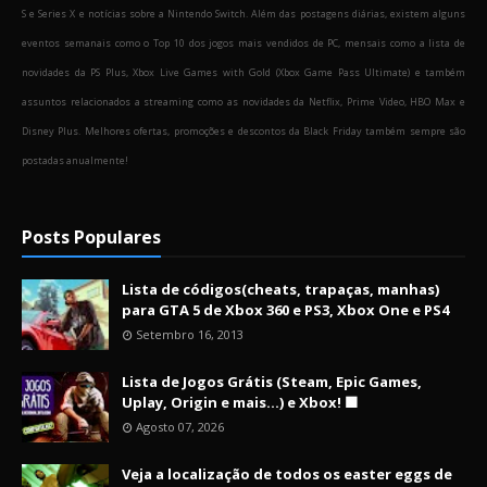
S e Series X e notícias sobre a Nintendo Switch. Além das postagens diárias, existem alguns
eventos semanais como o Top 10 dos jogos mais vendidos de PC, mensais como a lista de
novidades da PS Plus, Xbox Live Games with Gold (Xbox Game Pass Ultimate) e também
assuntos relacionados a streaming como as novidades da Netflix, Prime Video, HBO Max e
Disney Plus. Melhores ofertas, promoções e descontos da Black Friday também sempre são
postadas anualmente!
Posts Populares
Lista de códigos(cheats, trapaças, manhas)
para GTA 5 de Xbox 360 e PS3, Xbox One e PS4
Setembro 16, 2013
Lista de Jogos Grátis (Steam, Epic Games,
Uplay, Origin e mais...) e Xbox! 🟩
Agosto 07, 2026
Veja a localização de todos os easter eggs de