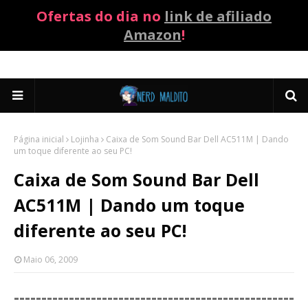
Ofertas do dia no
link de afiliado
Amazon
!
Página inicial
Lojinha
Caixa de Som Sound Bar Dell AC511M | Dando
um toque diferente ao seu PC!
Caixa de Som Sound Bar Dell
AC511M | Dando um toque
diferente ao seu PC!
Maio 06, 2009
-----------------------
----------------------------