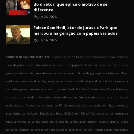
do diretor, que eplica o motivo de ser
diferente
July 26, 2026
Falece Sam Neill, ator de Jurassic Park que
marcou uma geração com papéis variados
July 14, 2026
SOBRE O BLOG NERD MALDITO:
Lançado em 2007, é focado em conteúdo nerd, com reviews e
dicas de games e assuntos relacionados a cultura pop como filmes, séries de TV. É um site de
games atualizado diariamente com notícias variadas, indo desde jogos grátis a tutoriais. Usa o
estilo mais tradicional de blog de games, ao invés do estilo de portal de notícias de games e
assuntos geek e nerd em geral como o Jovem Nerd, IGN Brasil, Game Vicio, Ovicio, Omelete,
entre outros sites de informações sobre video games. Sendo assim, costuma ter um toque
mais pessoal. As notícias de jogos de PC são mais padrões por aqui, com dicas sobre as
plataformas como Steam, Epic Games Store, GOG, Origin, Ubisoft Connect e outras. Apesar de
tudo, como boa parte dos jogos eletrônicos de computador também estão disponíveis nos
consoles, também sempre terão notícias sobre Playstation 5 (e PS4), notícias sobre Xbox Series