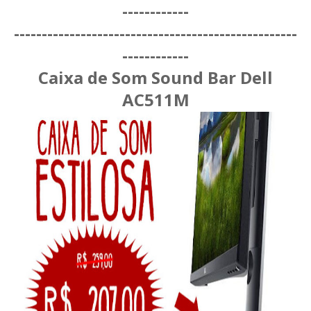
-----------
-
-----------------------
----------------------------
-----------
-
Caixa de Som Sound Bar Dell
AC511M