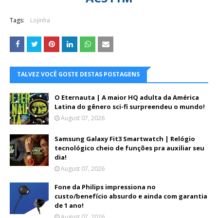
Tags:
Lojinha
TALVEZ VOCÊ GOSTE DESTAS POSTAGENS
O Eternauta | A maior HQ adulta da América
Latina do gênero sci-fi surpreendeu o mundo!
August 07, 2026
Samsung Galaxy Fit3 Smartwatch | Relógio
tecnológico cheio de funções pra auxiliar seu
dia!
August 07, 2026
Fone da Philips impressiona no
custo/benefício absurdo e ainda com garantia
de 1 ano!
August 07, 2026