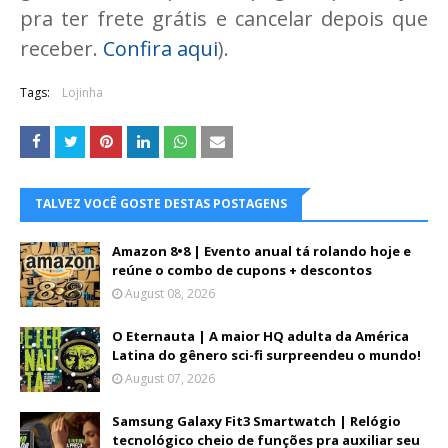
pra ter frete grátis e cancelar depois que
receber.
Confira aqui
).
Tags:
Lojinha
TALVEZ VOCÊ GOSTE DESTAS POSTAGENS
Amazon 8•8 | Evento anual tá rolando hoje e
reúne o combo de cupons + descontos
August 08, 2026
O Eternauta | A maior HQ adulta da América
Latina do gênero sci-fi surpreendeu o mundo!
August 07, 2026
Samsung Galaxy Fit3 Smartwatch | Relógio
tecnológico cheio de funções pra auxiliar seu