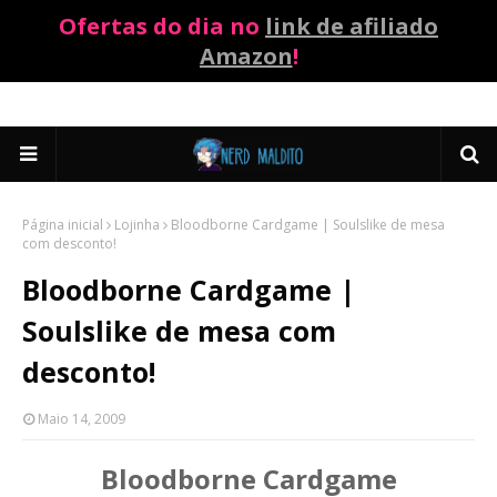
Ofertas do dia no
link de afiliado
Amazon
!
Página inicial
Lojinha
Bloodborne Cardgame | Soulslike de mesa
com desconto!
Bloodborne Cardgame |
Soulslike de mesa com
desconto!
Maio 14, 2009
Bloodborne Cardgame