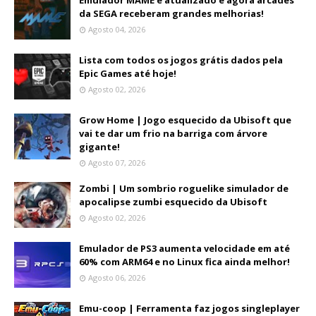
Emulador MAME é atualizado e agora arcades
da SEGA receberam grandes melhorias!
Agosto 04, 2026
Lista com todos os jogos grátis dados pela
Epic Games até hoje!
Agosto 02, 2026
Grow Home | Jogo esquecido da Ubisoft que
vai te dar um frio na barriga com árvore
gigante!
Agosto 07, 2026
Zombi | Um sombrio roguelike simulador de
apocalipse zumbi esquecido da Ubisoft
Agosto 02, 2026
Emulador de PS3 aumenta velocidade em até
60% com ARM64 e no Linux fica ainda melhor!
Agosto 06, 2026
Emu-coop | Ferramenta faz jogos singleplayer