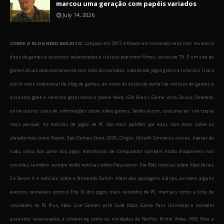
marcou uma geração com papéis variados
July 14, 2026
SOBRE O BLOG NERD MALDITO:
Lançado em 2007, é focado em conteúdo nerd, com reviews e
dicas de games e assuntos relacionados a cultura pop como filmes, séries de TV. É um site de
games atualizado diariamente com notícias variadas, indo desde jogos grátis a tutoriais. Usa o
estilo mais tradicional de blog de games, ao invés do estilo de portal de notícias de games e
assuntos geek e nerd em geral como o Jovem Nerd, IGN Brasil, Game Vicio, Ovicio, Omelete,
entre outros sites de informações sobre video games. Sendo assim, costuma ter um toque
mais pessoal. As notícias de jogos de PC são mais padrões por aqui, com dicas sobre as
plataformas como Steam, Epic Games Store, GOG, Origin, Ubisoft Connect e outras. Apesar de
tudo, como boa parte dos jogos eletrônicos de computador também estão disponíveis nos
consoles, também sempre terão notícias sobre Playstation 5 (e PS4), notícias sobre Xbox Series
S e Series X e notícias sobre a Nintendo Switch. Além das postagens diárias, existem alguns
eventos semanais como o Top 10 dos jogos mais vendidos de PC, mensais como a lista de
novidades da PS Plus, Xbox Live Games with Gold (Xbox Game Pass Ultimate) e também
assuntos relacionados a streaming como as novidades da Netflix, Prime Video, HBO Max e