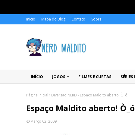
Início
Mapa do Blog
Contato
Sobre
INÍCIO
JOGOS
FILMES E CURTAS
SÉRIES
Página inicial
Diversão NERD
Espaço Maldito aberto! Ò_ó
Espaço Maldito aberto! Ò_ó
Março 02, 2009