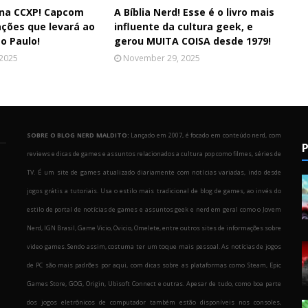
l na CCXP! Capcom
A Bíblia Nerd! Esse é o livro mais
ações que levará ao
influente da cultura geek, e
o Paulo!
gerou MUITA COISA desde 1979!
 2025
November 29, 2025
SOBRE O BLOG NERD MALDITO:
Lançado em 2007, é focado em conteúdo nerd, com
P
reviews e dicas de games e assuntos relacionados a cultura pop como filmes, séries de
TV. É um site de games atualizado diariamente com notícias variadas, indo desde
jogos grátis a tutoriais. Usa o estilo mais tradicional de blog de games, ao invés do
estilo de portal de notícias de games e assuntos geek e nerd em geral como o Jovem
Nerd, IGN Brasil, Game Vicio, Ovicio, Omelete, entre outros sites de informações sobre
o
video games. Sendo assim, costuma ter um toque mais pessoal. As notícias de jogos
de PC são mais padrões por aqui, com dicas sobre as plataformas como Steam, Epic
Games Store, GOG, Origin, Ubisoft Connect e outras. Apesar de tudo, como boa parte
dos jogos eletrônicos de computador também estão disponíveis nos consoles,