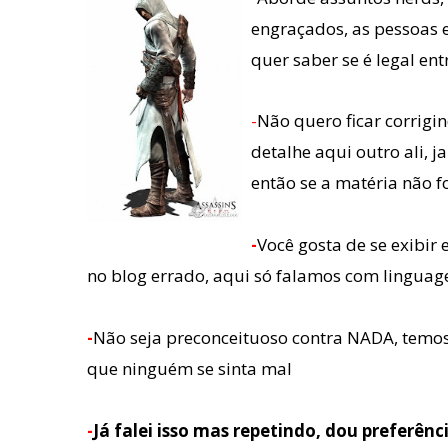
engraçados, as pessoas e
quer saber se é legal en
-
Não quero ficar corrig
detalhe aqui outro ali, j
então se a matéria não f
-
Você gosta de se exibir 
no blog errado, aqui só falamos com lingua
-
Não seja preconceituoso contra NADA, temos
que ninguém se sinta mal
-
Já falei isso mas repetindo, dou preferênc