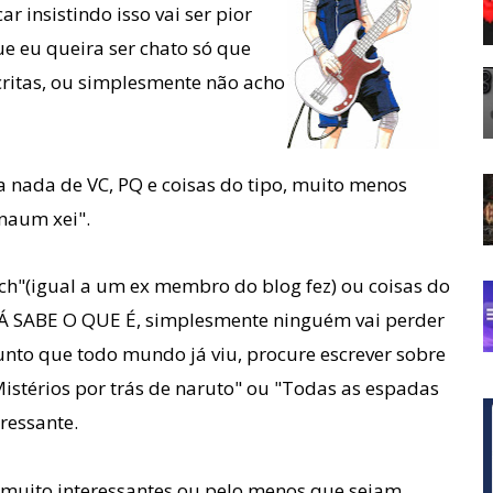
ar insistindo isso vai ser pior
ue eu queira ser chato só que
ritas, ou simplesmente não acho
ada de VC, PQ e coisas do tipo, muito menos
"naum xei".
ch"(igual a um ex membro do blog fez) ou coisas do
JÁ SABE O QUE É, simplesmente ninguém vai perder
unto que todo mundo já viu, procure escrever sobre
stérios por trás de naruto" ou "Todas as espadas
eressante.
 muito interessantes ou pelo menos que sejam