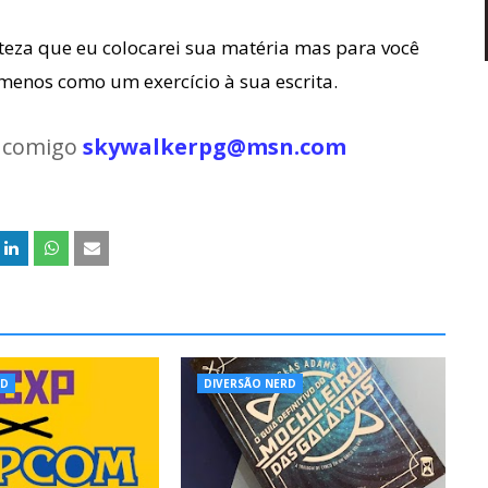
rteza que eu colocarei sua matéria mas para você
 menos como um exercício à sua escrita.
m comigo
skywalkerpg@msn.com
RD
DIVERSÃO NERD