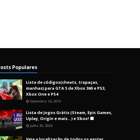
osts Populares
Lista de códigos(cheats, trapaças,
manhas) para GTA 5 de Xbox 360 e PS3,
Xbox One e PS4
Setembro 16, 2013
Lista de Jogos Grátis (Steam, Epic Games,
Uplay, Origin e mais...) e Xbox! 🟩
Julho 30, 2026
Veja a localização de todos os easter