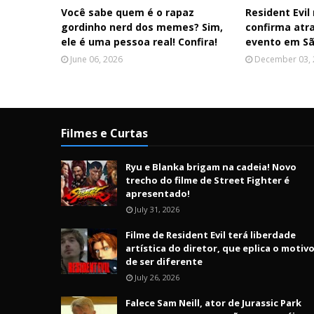
Você sabe quem é o rapaz
Resident Evi
gordinho nerd dos memes? Sim,
confirma atr
ele é uma pessoa real! Confira!
evento em Sã
June 06, 2026
December 03,
Filmes e Curtas
Ryu e Blanka brigam na cadeia! Novo
trecho do filme de Street Fighter é
apresentado!
July 31, 2026
Filme de Resident Evil terá liberdade
artística do diretor, que eplica o motiv
de ser diferente
July 26, 2026
Falece Sam Neill, ator de Jurassic Park