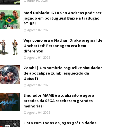
Julho 30, 2026
Mod Dublado! GTA San Andreas pode ser
jogado em português! Baixe a tradução
PT-BR!
Agosto 02, 2026
Veja como era o Nathan Drake original de
Uncharted! Personagem era bem
diferente!
Agosto 01, 2026
Zombi | Um sombrio roguelike simulador
de apocalipse zumbi esquecido da
Ubisoft
Agosto 02, 2026
Emulador MAME é atualizado e agora
arcades da SEGA receberam grandes
melhorias!
Agosto 04, 2026
Lista com todos os jogos grátis dados