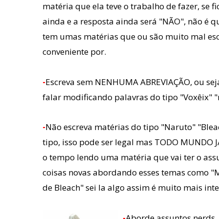
matéria que ela teve o trabalho de fazer, se fic
ainda e a resposta ain
da será "NÃO", não é q
tem umas matérias que ou são muito mal esc
conveniente por.
-
Escreva sem NENHUMA ABREVIAÇÃO, ou seja n
falar modificando palavras do tipo "Voxêix" 
-
Não escreva matérias do tipo "Naruto" "Blea
tipo, isso pode ser legal mas TODO MUNDO 
o tempo lendo uma matéria que vai ter o ass
coisas novas abordando esses temas como "Mi
de Bleach" sei la algo assim é muito mais int
-
Aborde assuntos nerds,