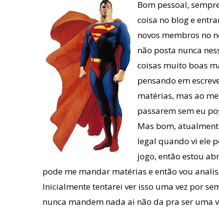
Bom pessoal,
sempre
coisa no blog e entr
novos membros no n
não posta nunca ness
coisas muito boas m
pensando em escreve
matérias, mas ao me
passarem sem eu po
Mas bom, atualment
legal quando vi ele 
jogo, então estou a
pod
e me mandar matérias e então vou analisa
Inicialmente tentarei ver isso uma vez por s
nunca mandem nada ai não da pra s
er uma v