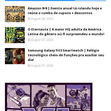
Amazon 8•8 | Evento anual tá rolando hoje e
reúne o combo de cupons + descontos
August 08, 2026
O Eternauta | A maior HQ adulta da América
Latina do gênero sci-fi surpreendeu o mundo!
August 07, 2026
Samsung Galaxy Fit3 Smartwatch | Relógio
tecnológico cheio de funções pra auxiliar seu
dia!
August 07, 2026