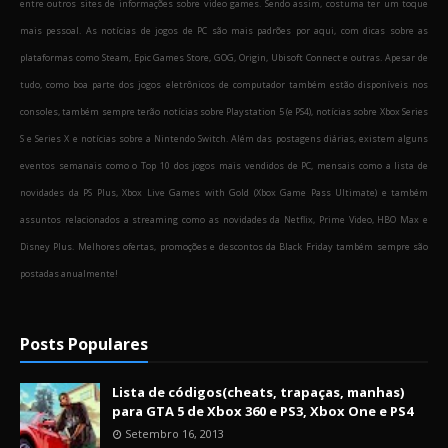
entre outros sites de informações sobre video games. Sendo assim, costuma ter um toque
mais pessoal. As notícias de jogos de PC são mais padrões por aqui, com dicas sobre as
plataformas como Steam, Epic Games Store, GOG, Origin, Ubisoft Connect e outras. Apesar de
tudo, como boa parte dos jogos eletrônicos de computador também estão disponíveis nos
consoles, também sempre terão notícias sobre Playstation 5 (e PS4), notícias sobre Xbox Series
S e Series X e notícias sobre a Nintendo Switch. Além das postagens diárias, existem alguns
eventos semanais como o Top 10 dos jogos mais vendidos de PC, mensais como a lista de
novidades da PS Plus, Xbox Live Games with Gold (Xbox Game Pass Ultimate) e também
assuntos relacionados a streaming como as novidades da Netflix, Prime Video, HBO Max e
Disney Plus. Melhores ofertas, promoções e descontos da Black Friday também sempre são
postadas anualmente!
Posts Populares
Lista de códigos(cheats, trapaças, manhas)
para GTA 5 de Xbox 360 e PS3, Xbox One e PS4
Setembro 16, 2013