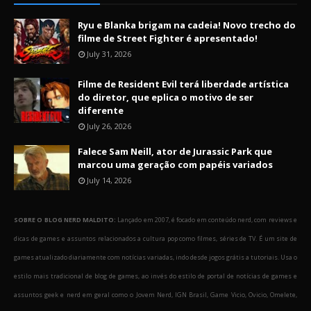
Ryu e Blanka brigam na cadeia! Novo trecho do
filme de Street Fighter é apresentado!
July 31, 2026
Filme de Resident Evil terá liberdade artística
do diretor, que eplica o motivo de ser
diferente
July 26, 2026
Falece Sam Neill, ator de Jurassic Park que
marcou uma geração com papéis variados
July 14, 2026
SOBRE O BLOG NERD MALDITO:
Lançado em 2007, é focado em conteúdo nerd, com reviews e
dicas de games e assuntos relacionados a cultura pop como filmes, séries de TV. É um site de
games atualizado diariamente com notícias variadas, indo desde jogos grátis a tutoriais. Usa o
estilo mais tradicional de blog de games, ao invés do estilo de portal de notícias de games e
assuntos geek e nerd em geral como o Jovem Nerd, IGN Brasil, Game Vicio, Ovicio, Omelete,