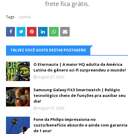
frete fica grátis.
Tags:
Lojinha
TALVEZ VOCÊ GOSTE DESTAS POSTAGENS
O Eternauta | A maior HQ adulta da América
Latina do gênero sci-fi surpreendeu o mundo!
August 07, 2026
Samsung Galaxy Fit3 Smartwatch | Relógio
tecnológico cheio de funções pra auxiliar seu
dia!
August 07, 2026
Fone da Philips impressiona no
custo/benefício absurdo e ainda com garantia
de 1 ano!