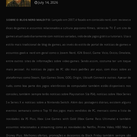
July 14, 2026
SOBRE O BLOG NERD MALDITO:
Lançado em 2007, é focado em conteúdo nerd, com reviews e
dicas de games e assuntos relacionados a cultura pop como filmes, séries de TV. É um site de
games atualizado diariamente com notícias variadas, indo desde jogos grátis a tutoriais. Usa o
estilo mais tradicional de blog de games, ao invés do estilo de portal de notícias de games e
assuntos geek e nerd em geral como o Jovem Nerd, IGN Brasil, Game Vicio, Ovicio, Omelete,
entre outros sites de informações sobre video games. Sendo assim, costuma ter um toque
mais pessoal. As notícias de jogos de PC são mais padrões por aqui, com dicas sobre as
plataformas como Steam, Epic Games Store, GOG, Origin, Ubisoft Connect e outras. Apesar de
tudo, como boa parte dos jogos eletrônicos de computador também estão disponíveis nos
consoles, também sempre terão notícias sobre Playstation 5 (e PS4), notícias sobre Xbox Series
S e Series X e notícias sobre a Nintendo Switch. Além das postagens diárias, existem alguns
eventos semanais como o Top 10 dos jogos mais vendidos de PC, mensais como a lista de
novidades da PS Plus, Xbox Live Games with Gold (Xbox Game Pass Ultimate) e também
assuntos relacionados a streaming como as novidades da Netflix, Prime Video, HBO Max e
Disney Plus. Melhores ofertas, promoções e descontos da Black Friday também sempre são