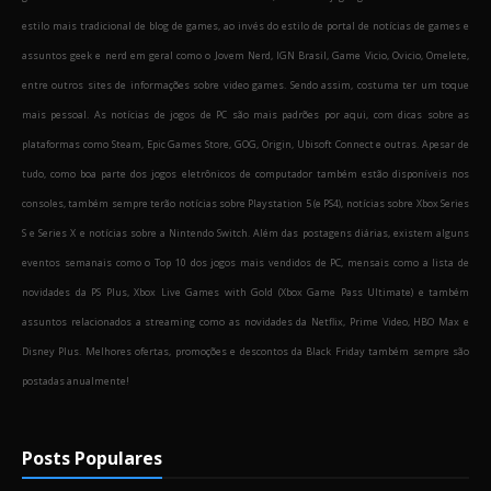
estilo mais tradicional de blog de games, ao invés do estilo de portal de notícias de games e
assuntos geek e nerd em geral como o Jovem Nerd, IGN Brasil, Game Vicio, Ovicio, Omelete,
entre outros sites de informações sobre video games. Sendo assim, costuma ter um toque
mais pessoal. As notícias de jogos de PC são mais padrões por aqui, com dicas sobre as
plataformas como Steam, Epic Games Store, GOG, Origin, Ubisoft Connect e outras. Apesar de
tudo, como boa parte dos jogos eletrônicos de computador também estão disponíveis nos
consoles, também sempre terão notícias sobre Playstation 5 (e PS4), notícias sobre Xbox Series
S e Series X e notícias sobre a Nintendo Switch. Além das postagens diárias, existem alguns
eventos semanais como o Top 10 dos jogos mais vendidos de PC, mensais como a lista de
novidades da PS Plus, Xbox Live Games with Gold (Xbox Game Pass Ultimate) e também
assuntos relacionados a streaming como as novidades da Netflix, Prime Video, HBO Max e
Disney Plus. Melhores ofertas, promoções e descontos da Black Friday também sempre são
postadas anualmente!
Posts Populares