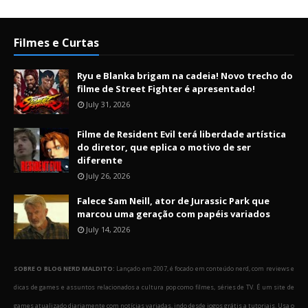
Filmes e Curtas
Ryu e Blanka brigam na cadeia! Novo trecho do
filme de Street Fighter é apresentado!
July 31, 2026
Filme de Resident Evil terá liberdade artística
do diretor, que eplica o motivo de ser
diferente
July 26, 2026
Falece Sam Neill, ator de Jurassic Park que
marcou uma geração com papéis variados
July 14, 2026
SOBRE O BLOG NERD MALDITO:
Lançado em 2007, é focado em conteúdo nerd, com reviews e
dicas de games e assuntos relacionados a cultura pop como filmes, séries de TV. É um site de
games atualizado diariamente com notícias variadas, indo desde jogos grátis a tutoriais. Usa o