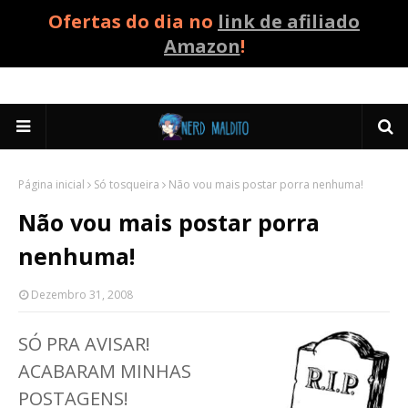
Ofertas do dia no
link de afiliado
Amazon
!
Página inicial
Só tosqueira
Não vou mais postar porra nenhuma!
Não vou mais postar porra
nenhuma!
Dezembro 31, 2008
SÓ PRA AVISAR!
ACABARAM MINHAS
POSTAGENS!