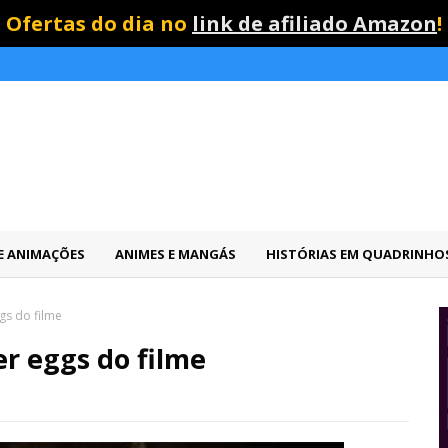
Ofertas do dia no
link de afiliado Amazon
!
 E ANIMAÇÕES
ANIMES E MANGÁS
HISTÓRIAS EM QUADRINHO
ggs do filme
er eggs do filme