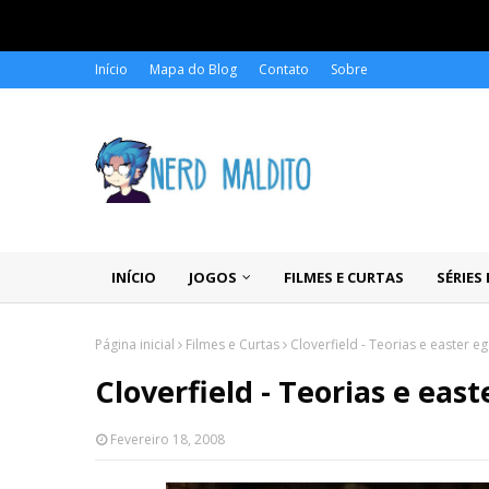
Início
Mapa do Blog
Contato
Sobre
INÍCIO
JOGOS
FILMES E CURTAS
SÉRIES
Página inicial
Filmes e Curtas
Cloverfield - Teorias e easter e
Cloverfield - Teorias e east
Fevereiro 18, 2008