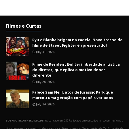
Filmes e Curtas
Ryu e Blanka brigam na cadeia! Novo trecho do
filme de Street Fighter é apresentado!
July 31, 2026
Filme de Resident Evil terá liberdade artística
do diretor, que eplica o motivo de ser
diferente
July 26, 2026
Falece Sam Neill, ator de Jurassic Park que
marcou uma geração com papéis variados
July 14, 2026
SOBRE O BLOG NERD MALDITO:
Lançado em 2007, é focado em conteúdo nerd, com reviews e
dicas de games e assuntos relacionados a cultura pop como filmes, séries de TV. É um site de