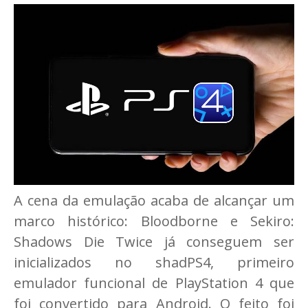
A cena da emulação acaba de alcançar um
marco histórico: Bloodborne e Sekiro:
Shadows Die Twice já conseguem ser
inicializados no shadPS4, primeiro
emulador funcional de PlayStation 4 que
foi convertido para Android. O feito foi