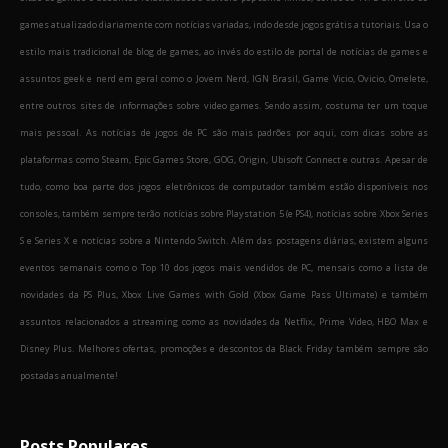
games atualizado diariamente com notícias variadas, indo desde jogos grátis a tutoriais. Usa o
estilo mais tradicional de blog de games, ao invés do estilo de portal de notícias de games e
assuntos geek e nerd em geral como o Jovem Nerd, IGN Brasil, Game Vicio, Ovicio, Omelete,
entre outros sites de informações sobre video games. Sendo assim, costuma ter um toque
mais pessoal. As notícias de jogos de PC são mais padrões por aqui, com dicas sobre as
plataformas como Steam, Epic Games Store, GOG, Origin, Ubisoft Connect e outras. Apesar de
tudo, como boa parte dos jogos eletrônicos de computador também estão disponíveis nos
consoles, também sempre terão notícias sobre Playstation 5 (e PS4), notícias sobre Xbox Series
S e Series X e notícias sobre a Nintendo Switch. Além das postagens diárias, existem alguns
eventos semanais como o Top 10 dos jogos mais vendidos de PC, mensais como a lista de
novidades da PS Plus, Xbox Live Games with Gold (Xbox Game Pass Ultimate) e também
assuntos relacionados a streaming como as novidades da Netflix, Prime Video, HBO Max e
Disney Plus. Melhores ofertas, promoções e descontos da Black Friday também sempre são
postadas anualmente!
Posts Populares