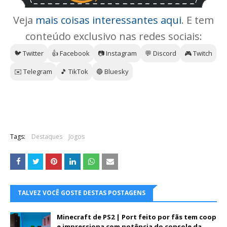
Veja
mais coisas interessantes aqui
. E tem
conteúdo exclusivo nas redes sociais:
🐦 Twitter
👍 Facebook
📷 Instagram
💬 Discord
🎮 Twitch
✉️ Telegram
🎵 TikTok
🔵 Bluesky
Tags:
Destaques
Jogos
TALVEZ VOCÊ GOSTE DESTAS POSTAGENS
Minecraft de PS2 | Port feito por fãs tem coop
e impressiona com potência do console da