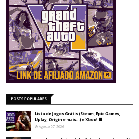
POSTS POPULARES
Lista de Jogos Grátis (Steam, Epic Games,
Uplay, Origin e mais...) e Xbox! 🟩
Agosto 07, 2026