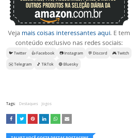
Veja
mais coisas interessantes aqui
. E tem
conteúdo exclusivo nas redes sociais:
🐦 Twitter
👍 Facebook
📷 Instagram
💬 Discord
🎮 Twitch
✉️ Telegram
🎵 TikTok
🔵 Bluesky
Tags:
Destaques
Jogos
TALVEZ VOCÊ GOSTE DESTAS POSTAGENS