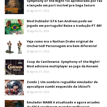
Symphony of the Night foi aprimorado por fãs
e lançado em port incrível pra Sega Saturn
Agosto 01, 2026
Mod Dublado! GTA San Andreas pode ser
jogado em português! Baixe a tradução PT-BR!
Agosto 02, 2026
Veja como era o Nathan Drake original de
Uncharted! Personagem era bem diferente!
Agosto 01, 2026
Coop de Castlevania: Symphony of the Night!
Mod adiciona multiplayer ao jogo da Konami
Agosto 07, 2026
Zombi | Um sombrio roguelike simulador de
apocalipse zumbi esquecido da Ubisoft
Agosto 02, 2026
Emulador MAME é atualizado e agora arcades
da SEGA receberam grandes melhorias!