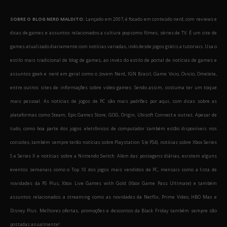
SOBRE O BLOG NERD MALDITO:
Lançado em 2007, é focado em conteúdo nerd, com reviews e
dicas de games e assuntos relacionados a cultura pop como filmes, séries de TV. É um site de
games atualizado diariamente com notícias variadas, indo desde jogos grátis a tutoriais. Usa o
estilo mais tradicional de blog de games, ao invés do estilo de portal de notícias de games e
assuntos geek e nerd em geral como o Jovem Nerd, IGN Brasil, Game Vicio, Ovicio, Omelete,
entre outros sites de informações sobre video games. Sendo assim, costuma ter um toque
mais pessoal. As notícias de jogos de PC são mais padrões por aqui, com dicas sobre as
plataformas como Steam, Epic Games Store, GOG, Origin, Ubisoft Connect e outras. Apesar de
tudo, como boa parte dos jogos eletrônicos de computador também estão disponíveis nos
consoles, também sempre terão notícias sobre Playstation 5 (e PS4), notícias sobre Xbox Series
S e Series X e notícias sobre a Nintendo Switch. Além das postagens diárias, existem alguns
eventos semanais como o Top 10 dos jogos mais vendidos de PC, mensais como a lista de
novidades da PS Plus, Xbox Live Games with Gold (Xbox Game Pass Ultimate) e também
assuntos relacionados a streaming como as novidades da Netflix, Prime Video, HBO Max e
Disney Plus. Melhores ofertas, promoções e descontos da Black Friday também sempre são
postadas anualmente!