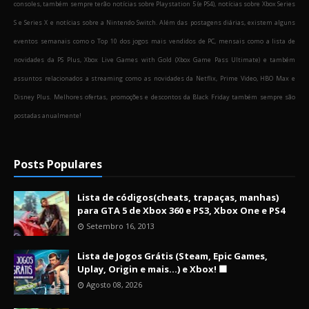
consoles, também sempre terão notícias sobre Playstation 5 (e PS4), notícias sobre Xbox Series
S e Series X e notícias sobre a Nintendo Switch. Além das postagens diárias, existem alguns
eventos semanais como o Top 10 dos jogos mais vendidos de PC, mensais como a lista de
novidades da PS Plus, Xbox Live Games with Gold (Xbox Game Pass Ultimate) e também
assuntos relacionados a streaming como as novidades da Netflix, Prime Video, HBO Max e
Disney Plus. Melhores ofertas, promoções e descontos da Black Friday também sempre são
postadas anualmente!
Posts Populares
Lista de códigos(cheats, trapaças, manhas)
para GTA 5 de Xbox 360 e PS3, Xbox One e PS4
Setembro 16, 2013
Lista de Jogos Grátis (Steam, Epic Games,
Uplay, Origin e mais...) e Xbox! 🟩
Agosto 08, 2026