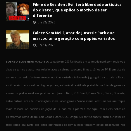
Filme de Resident Evil terá liberdade artística
do diretor, que eplica o motivo de ser
diferente
July 26, 2026
Falece Sam Neill, ator de Jurassic Park que
marcou uma geração com papéis variados
July 14, 2026
SOBRE O BLOG NERD MALDITO:
Lançado em 2007, é focado em conteúdo nerd, com reviews e
dicas de games e assuntos relacionados a cultura pop como filmes, séries de TV. É um site de
games atualizado diariamente com notícias variadas, indo desde jogos grátis a tutoriais. Usa o
estilo mais tradicional de blog de games, ao invés do estilo de portal de notícias de games e
assuntos geek e nerd em geral como o Jovem Nerd, IGN Brasil, Game Vicio, Ovicio, Omelete,
entre outros sites de informações sobre video games. Sendo assim, costuma ter um toque
mais pessoal. As notícias de jogos de PC são mais padrões por aqui, com dicas sobre as
plataformas como Steam, Epic Games Store, GOG, Origin, Ubisoft Connect e outras. Apesar de
tudo, como boa parte dos jogos eletrônicos de computador também estão disponíveis nos