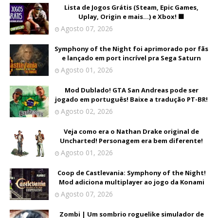
Lista de Jogos Grátis (Steam, Epic Games,
Uplay, Origin e mais...) e Xbox! 🟩
Agosto 07, 2026
Symphony of the Night foi aprimorado por fãs
e lançado em port incrível pra Sega Saturn
Agosto 01, 2026
Mod Dublado! GTA San Andreas pode ser
jogado em português! Baixe a tradução PT-BR!
Agosto 02, 2026
Veja como era o Nathan Drake original de
Uncharted! Personagem era bem diferente!
Agosto 01, 2026
Coop de Castlevania: Symphony of the Night!
Mod adiciona multiplayer ao jogo da Konami
Agosto 07, 2026
Zombi | Um sombrio roguelike simulador de