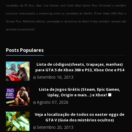
novidades da PS Plus, Xbox Live Games with Gold (Xbox Game Pass Ultimate) e também
assuntos relacionados a streaming como as novidades da Netflix, Prime Video, HBO Max e
Disney Plus. Melhores ofertas, promoções e descontos da Black Friday também sempre são
postadas anualmente!
Posts Populares
Lista de códigos(cheats, trapaças, manhas)
para GTA 5 de Xbox 360 e PS3, Xbox One e PS4
Setembro 16, 2013
Lista de Jogos Grátis (Steam, Epic Games,
Uplay, Origin e mais...) e Xbox! 🟩
Agosto 07, 2026
Veja a localização de todos os easter eggs de
GTA V (Guia dos mistérios ocultos)
Setembro 20, 2013