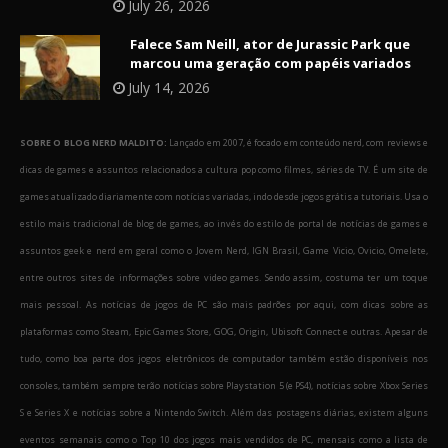
July 26, 2026
Falece Sam Neill, ator de Jurassic Park que
marcou uma geração com papéis variados
July 14, 2026
SOBRE O BLOG NERD MALDITO:
Lançado em 2007, é focado em conteúdo nerd, com reviews e
dicas de games e assuntos relacionados a cultura pop como filmes, séries de TV. É um site de
games atualizado diariamente com notícias variadas, indo desde jogos grátis a tutoriais. Usa o
estilo mais tradicional de blog de games, ao invés do estilo de portal de notícias de games e
assuntos geek e nerd em geral como o Jovem Nerd, IGN Brasil, Game Vicio, Ovicio, Omelete,
entre outros sites de informações sobre video games. Sendo assim, costuma ter um toque
mais pessoal. As notícias de jogos de PC são mais padrões por aqui, com dicas sobre as
plataformas como Steam, Epic Games Store, GOG, Origin, Ubisoft Connect e outras. Apesar de
tudo, como boa parte dos jogos eletrônicos de computador também estão disponíveis nos
consoles, também sempre terão notícias sobre Playstation 5 (e PS4), notícias sobre Xbox Series
S e Series X e notícias sobre a Nintendo Switch. Além das postagens diárias, existem alguns
eventos semanais como o Top 10 dos jogos mais vendidos de PC, mensais como a lista de