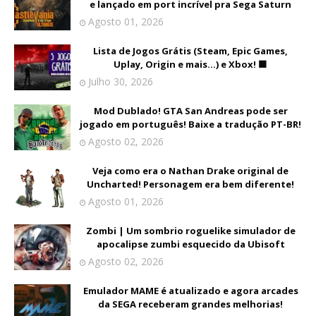
e lançado em port incrível pra Sega Saturn
Agosto 01, 2026
Lista de Jogos Grátis (Steam, Epic Games,
Uplay, Origin e mais...) e Xbox! 🟩
Julho 30, 2026
Mod Dublado! GTA San Andreas pode ser
jogado em português! Baixe a tradução PT-BR!
Agosto 02, 2026
Veja como era o Nathan Drake original de
Uncharted! Personagem era bem diferente!
Agosto 01, 2026
Zombi | Um sombrio roguelike simulador de
apocalipse zumbi esquecido da Ubisoft
Agosto 02, 2026
Emulador MAME é atualizado e agora arcades
da SEGA receberam grandes melhorias!