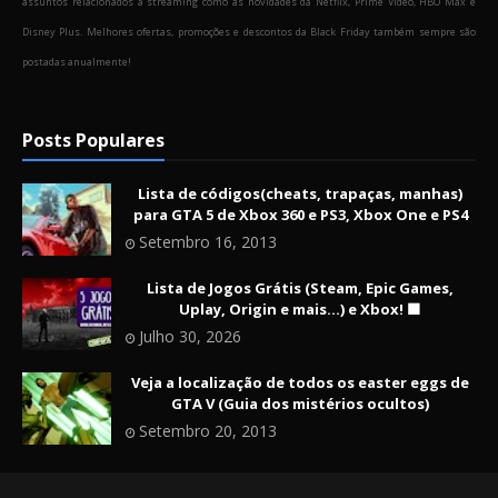
assuntos relacionados a streaming como as novidades da Netflix, Prime Video, HBO Max e
Disney Plus. Melhores ofertas, promoções e descontos da Black Friday também sempre são
postadas anualmente!
Posts Populares
Lista de códigos(cheats, trapaças, manhas)
para GTA 5 de Xbox 360 e PS3, Xbox One e PS4
Setembro 16, 2013
Lista de Jogos Grátis (Steam, Epic Games,
Uplay, Origin e mais...) e Xbox! 🟩
Julho 30, 2026
Veja a localização de todos os easter eggs de
GTA V (Guia dos mistérios ocultos)
Setembro 20, 2013