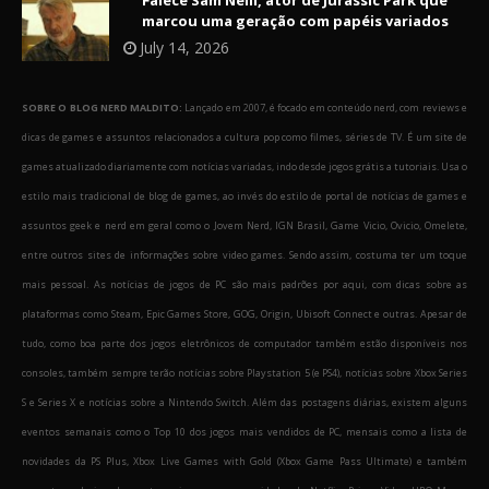
Falece Sam Neill, ator de Jurassic Park que
marcou uma geração com papéis variados
July 14, 2026
SOBRE O BLOG NERD MALDITO:
Lançado em 2007, é focado em conteúdo nerd, com reviews e
dicas de games e assuntos relacionados a cultura pop como filmes, séries de TV. É um site de
games atualizado diariamente com notícias variadas, indo desde jogos grátis a tutoriais. Usa o
estilo mais tradicional de blog de games, ao invés do estilo de portal de notícias de games e
assuntos geek e nerd em geral como o Jovem Nerd, IGN Brasil, Game Vicio, Ovicio, Omelete,
entre outros sites de informações sobre video games. Sendo assim, costuma ter um toque
mais pessoal. As notícias de jogos de PC são mais padrões por aqui, com dicas sobre as
plataformas como Steam, Epic Games Store, GOG, Origin, Ubisoft Connect e outras. Apesar de
tudo, como boa parte dos jogos eletrônicos de computador também estão disponíveis nos
consoles, também sempre terão notícias sobre Playstation 5 (e PS4), notícias sobre Xbox Series
S e Series X e notícias sobre a Nintendo Switch. Além das postagens diárias, existem alguns
eventos semanais como o Top 10 dos jogos mais vendidos de PC, mensais como a lista de
novidades da PS Plus, Xbox Live Games with Gold (Xbox Game Pass Ultimate) e também