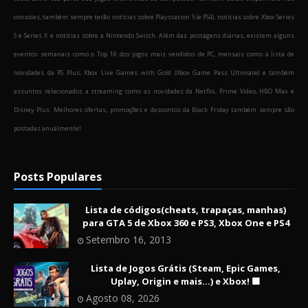
consoles, também sempre terão notícias sobre Playstation 5 (e PS4), notícias sobre Xbox Series
S e Series X e notícias sobre a Nintendo Switch. Além das postagens diárias, existem alguns
eventos semanais como o Top 10 dos jogos mais vendidos de PC, mensais como a lista de
novidades da PS Plus, Xbox Live Games with Gold (Xbox Game Pass Ultimate) e também
assuntos relacionados a streaming como as novidades da Netflix, Prime Video, HBO Max e
Disney Plus. Melhores ofertas, promoções e descontos da Black Friday também sempre são
postadas anualmente!
Posts Populares
Lista de códigos(cheats, trapaças, manhas)
para GTA 5 de Xbox 360 e PS3, Xbox One e PS4
Setembro 16, 2013
Lista de Jogos Grátis (Steam, Epic Games,
Uplay, Origin e mais...) e Xbox! 🟩
Agosto 08, 2026