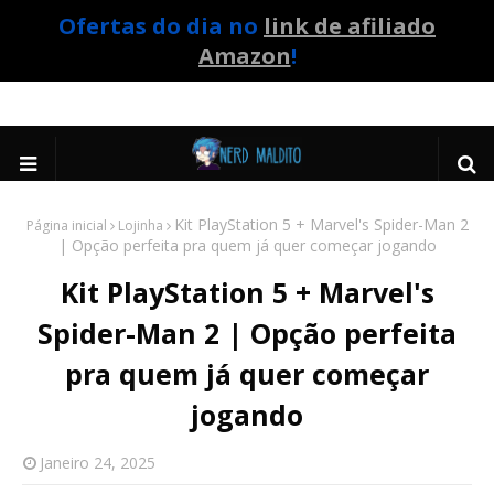
Ofertas do dia no
link de afiliado
Amazon
!
Kit PlayStation 5 + Marvel's Spider-Man 2
Página inicial
Lojinha
| Opção perfeita pra quem já quer começar jogando
Kit PlayStation 5 + Marvel's
Spider-Man 2 | Opção perfeita
pra quem já quer começar
jogando
Janeiro 24, 2025