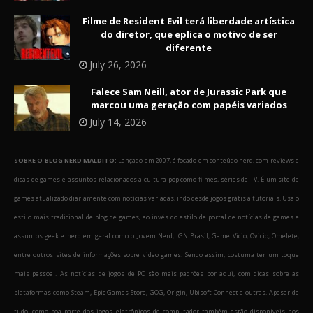
Filme de Resident Evil terá liberdade artística
do diretor, que eplica o motivo de ser
diferente
July 26, 2026
Falece Sam Neill, ator de Jurassic Park que
marcou uma geração com papéis variados
July 14, 2026
SOBRE O BLOG NERD MALDITO:
Lançado em 2007, é focado em conteúdo nerd, com reviews e
dicas de games e assuntos relacionados a cultura pop como filmes, séries de TV. É um site de
games atualizado diariamente com notícias variadas, indo desde jogos grátis a tutoriais. Usa o
estilo mais tradicional de blog de games, ao invés do estilo de portal de notícias de games e
assuntos geek e nerd em geral como o Jovem Nerd, IGN Brasil, Game Vicio, Ovicio, Omelete,
entre outros sites de informações sobre video games. Sendo assim, costuma ter um toque
mais pessoal. As notícias de jogos de PC são mais padrões por aqui, com dicas sobre as
plataformas como Steam, Epic Games Store, GOG, Origin, Ubisoft Connect e outras. Apesar de
tudo, como boa parte dos jogos eletrônicos de computador também estão disponíveis nos