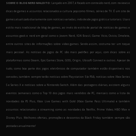
SOBRE O BLOG NERD MALDITO:
Lançado em 2007, é focado em conteúdo nerd, com reviews e
dicas de games e assuntos relacionados a cultura pop como filmes, séries de TV. É um site de
games atualizado diariamente com notícias variadas, indo desde jogos grátis a tutoriais. Usa o
estilo mais tradicional de blog de games, ao invés do estilo de portal de notícias de games e
assuntos geek e nerd em geral como o Jovem Nerd, IGN Brasil, Game Vicio, Ovicio, Omelete,
entre outros sites de informações sobre video games. Sendo assim, costuma ter um toque
mais pessoal. As notícias de jogos de PC são mais padrões por aqui, com dicas sobre as
plataformas como Steam, Epic Games Store, GOG, Origin, Ubisoft Connect e outras. Apesar de
tudo, como boa parte dos jogos eletrônicos de computador também estão disponíveis nos
consoles, também sempre terão notícias sobre Playstation 5 (e PS4), notícias sobre Xbox Series
S e Series X e notícias sobre a Nintendo Switch. Além das postagens diárias, existem alguns
eventos semanais como o Top 10 dos jogos mais vendidos de PC, mensais como a lista de
novidades da PS Plus, Xbox Live Games with Gold (Xbox Game Pass Ultimate) e também
assuntos relacionados a streaming como as novidades da Netflix, Prime Video, HBO Max e
Disney Plus. Melhores ofertas, promoções e descontos da Black Friday também sempre são
postadas anualmente!