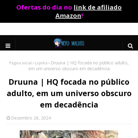
Ofertas do dia no
link de afiliado
Amazon
!
Druuna | HQ focada no público adulto,
Página inicial
Lojinha
em um universo obscuro em decadência
Druuna | HQ focada no público
adulto, em um universo obscuro
em decadência
Dezembro 26, 2024