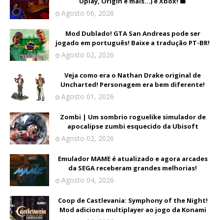
Uplay, Origin e mais...) e Xbox! 🟩
Agosto 06, 2026
Mod Dublado! GTA San Andreas pode ser
jogado em português! Baixe a tradução PT-BR!
Agosto 02, 2026
Veja como era o Nathan Drake original de
Uncharted! Personagem era bem diferente!
Agosto 01, 2026
Zombi | Um sombrio roguelike simulador de
apocalipse zumbi esquecido da Ubisoft
Agosto 02, 2026
Emulador MAME é atualizado e agora arcades
da SEGA receberam grandes melhorias!
Agosto 04, 2026
Coop de Castlevania: Symphony of the Night!
Mod adiciona multiplayer ao jogo da Konami